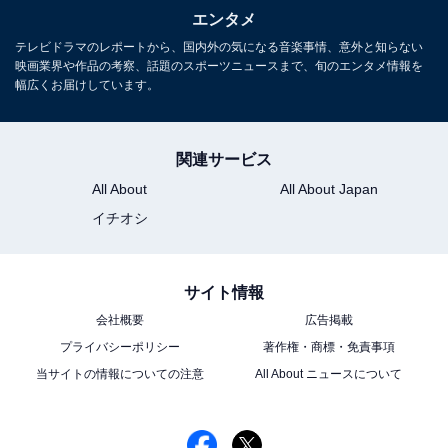
エンタメ
この記事の筆者：
地子給 奈穂
テレビドラマのレポートから、国内外の気になる音楽事情、意外と知らない
編集・ライター歴17年。マンガ、小説、雑誌等の編
映画業界や作品の考察、話題のスポーツニュースまで、旬のエンタメ情報を
幅広くお届けしています。
集を経てフリーライターに転向後、グルメ、観光、
ドラマレビューを中心に取材・執筆の傍ら、飲食企
業のWeb戦略コンサルティングも行う。
関連サービス
All About
All About Japan
イチオシ
次ページ
第5話の予告を見る
サイト情報
会社概要
広告掲載
プライバシーポリシー
著作権・商標・免責事項
当サイトの情報についての注意
All About ニュースについて