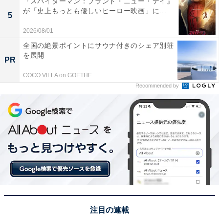
『スパイダーマン：ブランド・ニュー・デイ』
が「史上もっとも優しいヒーロー映画」に...
5
2026/08/01
全国の絶景ポイントにサウナ付きのシェア別荘
を展開
PR
COCO VILLA on GOETHE
七苗×コウタロウの胸きゅんすぎる伏線回収
Recommended by
第1話でコウタロウが「好きになっていいよ。俺もきっ
と君を好きになる」と傷つき落ち込んだ七苗に語りかけ
た言葉を、今度は七苗が気落ちするコウタロウに贈った
ラストが印象的でした。コウタロウのアンサーは「もう
とっくに大好きだよ」。
X（旧Twitter）では、「恋の伏線回収！」「コウタロウ
の優しくて甘々な囁きボイス、完全におちるでしょ」
注目の連載
「2人の気持ちが通じ合ったシーン素敵だった」「コウ