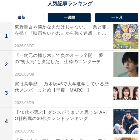
最新
一週間
一ヶ月
東野圭吾や湊かなえだけじゃない、「業と罪」
を描く『映画ちいかわ』から強く連想した...
1
2026/08/07
『一次元の挿し木』で負のオーラ全開！ 夢
の“初大河”も決定した、生粋のエンターテ...
2
2026/08/08
画像出典：TBS『9ボーダー』
公式Webサイト
実は高学歴！ 乃木坂46で大学進学している歴
代メンバーまとめ【早慶・MARCH】
3
2022/08/29
【40代が選ぶ】ダンスがうまいと思うSTART
O社所属の30代タレントランキング...
4
2026/08/02