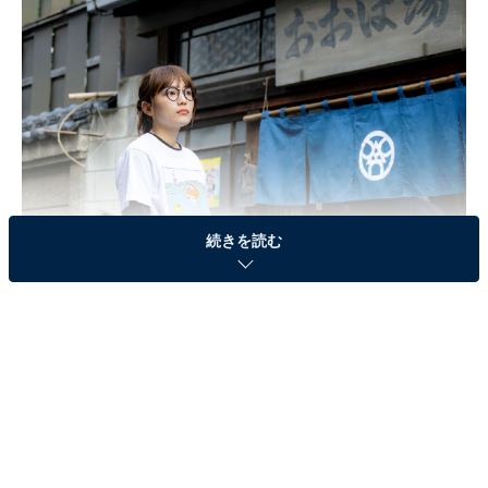
続きを読む
画像出典：TBS『9ボーダー』
公式Webサイト
第4話のあらすじ
会社を辞める宣言をした七苗（川口春奈）は銭湯を経営
する実家に戻り、有給消化で気ままな生活を満喫。不意
にキスされて以来、コウタロウ（松下洸平）への気持ち