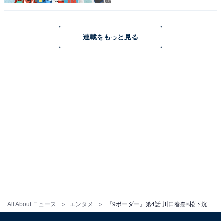
連載をもっと見る
『9ボーダー』あらすじバックナンバー
・
第3話
・
第2話
・
第1話
All About ニュース
エンタメ
『9ボーダー』第4話 川口春奈×松下洸平「好きになっていいよ」胸きゅんすぎる恋の伏線回収にSNS歓喜