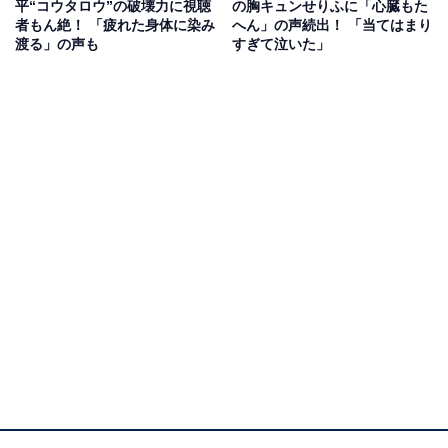
平“コウタロウ”の破壊力に視聴
の胸キュンせりふに「心臓もた
まいます。コウタロウが身を寄せるバーで八海を見かけ
者もん絶！ 「疲れた身体に染み
へん」の声続出！ 「当てはまり
渡る」の声も
すぎて泣いた」
た七苗は、コウタロウへの不満も噴出してつい口論に。
その頃、六月は邦男と会って話をし、離婚が成立。心配
して見守っていた松嶋は、隠れて涙を流す六月を優しく
抱きしめます。
一方、実家も銭湯も守りたい八海は自身のツテをたより
クラウドファンディングで資金を調達していました。そ
の思いに心を動かされた七苗は、「本格的に立て直す
か」と決意。コウタロウもまた、七苗と一緒に生きる未
来を考えて仕事を探したがうまくいかなかったと告白。
七苗は「ずっと一緒にいる。好きになっていいよ」と、
コウタロウを優しく抱き締めるのでした。