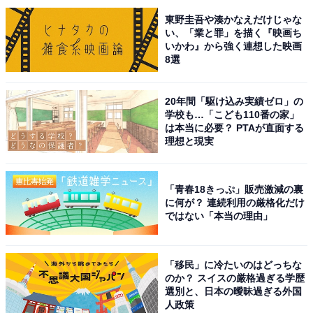
タロウ沼に嵌ってるけど、あざといなと思う自分もい
東野圭吾や湊かなえだけじゃな
る」などのコメントが殺到しています。
い、「業と罪」を描く『映画ち
いかわ』から強く連想した映画
8選
また、第4話ラストでは商店街を歩く謎の少年が「おお
ば湯ってどこですか？」と尋ねるシーンも。彼は何者な
20年間「駆け込み実績ゼロ」の
のか、失踪中の父はいつ帰って来るのか、3姉妹の恋は
学校も…「こども110番の家」
は本当に必要？ PTAが直面する
どう進んでいくのか、気になる要素が満載の中、第5話
理想と現実
では、六月が家を引き払って実家へと戻ってきます。
さらに、あつ子（YOU）とコウタロウが住んでいるマン
「青春18きっぷ」販売激減の裏
に何が？ 連続利用の厳格化だけ
ションが水漏れの被害に遭い、修理の間、七苗とコウタ
ではない「本当の理由」
ロウが同居することに。さらに賑やかになった“おおば
湯”のひとつ屋根の下で、一体どんな物語が展開されてい
「移民」に冷たいのはどっちな
くのか注目です。
のか？ スイスの厳格過ぎる学歴
選別と、日本の曖昧過ぎる外国
人政策