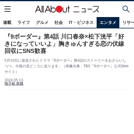
連載
ライフ
グルメ
社会
IT・ビジネス
エンタメ
リサ
『9ボーダー』第4話 川口春奈×松下洸平「好
きになっていいよ」胸きゅんすぎる恋の伏線
回収にSNS歓喜
5月10日に放送されたドラマ『9ボーダー』第4話のストーリーをおさらいし
つつ、今後の見どころに迫ります。（画像出典：TBS『9ボーダー』公式Web
サイト）
2024.05.13
地子給 奈穂