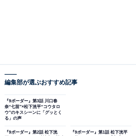
を自覚した七苗が前向きに2人の関係を考える一方、記
憶喪失のコウタロウは先々のことを考えることに足踏み
をしている様子。
七苗を大事に思う幼なじみの陽太（木戸大聖）は、コウ
タロウのうやむやな態度を糾弾し、七苗を泣かせたら承
知しないとたんかを切ります。一方、ようやく邦夫（山
中聡）との離婚届けに判を押した六月（木南晴夏）は、
最後に邦夫と話したいと思うも、最後の一歩をなかなか
編集部が選ぶおすすめ記事
踏み出せず……。六月の部下・松嶋（井之脇海）は、そ
んな様子を見守ることしかできず思い悩みます。
『9ボーダー』第3話 川口春
奈“七苗”×松下洸平“コウタロ
そんな中、失踪中の大庭家の父・五郎から「もうすぐ帰
ウ”のキスシーンに「グッとく
る」と1枚のハガキが届きます。銭湯の経営赤字を知っ
る」の声
た七苗は、家と銭湯を売ることも視野に話し出すと、反
『9ボーダー』第2話 松下洸
『9ボーダー』第1話 松下洸平
対する八海（畑芽育）と口論になり、八海は家出してし