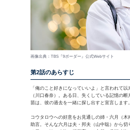
画像出典：TBS『9ボーダー』
公式Webサイト
第2話のあらすじ
「俺のこと好きになっていいよ」と言われて以
（川口春奈）。ある日、失くしている記憶の断
苗は、彼の過去を一緒に探し出すと宣言します
コウタロウへの好意をお見通しの姉・六月（木
助言。そんな六月は夫・邦夫（山中聡）から切