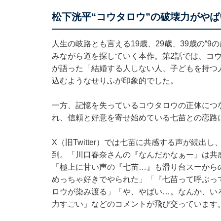
松下洸平“コウタロウ”の破壊力がやば
人生の岐路とも言える19歳、29歳、39歳の“
みながら道を探していく本作。第2話では、コウ
が語った「結婚する人しない人、子どもを持つ
込むようなせりふが印象的でした。
一方、記憶を失っているコウタロウの正体につ
れ、信頼と好意を寄せ始めている七苗との恋路
X（旧Twitter）では七苗に共感する声が続
到。「川口春奈さんの『なんだかなぁー』は共
「極上に甘い声の『七苗…』も滑り台スーから
めっちゃ好きでやられた」「『七苗って呼ぶっ
ロウが染み渡る」「や、やばい…。なんか、い
力すごい」などのコメントが飛び交っています