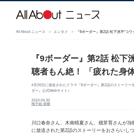
All About ニュース
エンタメ
『9ボーダー』第2話 松下洸平“コ
『9ボーダー』第2話 松下
聴者もん絶！ 「疲れた身
4月26日に放送されたドラマ『9ボーダー』第2話のストーリー
ダー』公式Webサイト）
2024.04.30
地子給 奈穂
川口春奈さん、木南晴夏さん、畑芽育さんが3姉
に放送された第2話のストーリーをおさらいしつ