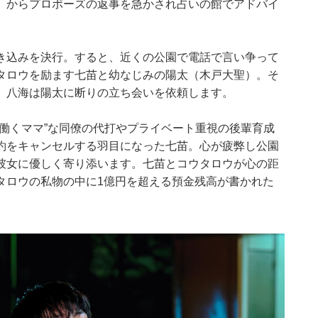
）からプロポーズの返事を急かされ占いの館でアドバイ
き込みを決行。すると、近くの公園で電話で言い争って
タロウを励ます七苗と幼なじみの陽太（木戸大聖）。そ
、八海は陽太に断りの立ち会いを依頼します。
働くママ”な同僚の代打やプライベート重視の後輩育成
約をキャンセルする羽目になった七苗。心が疲弊し公園
彼女に優しく寄り添います。七苗とコウタロウが心の距
タロウの私物の中に1億円を超える預金残高が書かれた