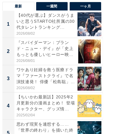
最新
一週間
一ヶ月
【40代が選ぶ】ダンスがうま
【40代
いと思うSTARTO社所属の30
いと思う
1
1
代タレントランキング...
代タレン
2026/08/02
2026/08/0
『スパイダーマン：ブラン
『スパ
ド・ニュー・デイ』が「史上
ド・ニ
2
2
もっとも優しいヒーロー映
もっと
画」に...
画」に..
2026/08/01
2026/08/0
ワケあり妊婦を救う医療ドラ
ワケあ
マ『ファーストクライ』で名
マ『フ
3
3
演技連発！ 俳優「松島聡」
演技連発
の...
の...
2026/08/02
2026/08/0
【ちいかわ最新話】2025年2
「FRUI
月更新分の漫画まとめ！ 登場
うまい
4
4
キャラクター、グッズ情...
ング！ 2
2025/02/04
2026/08/0
思わず現実を連想する……
これが
「世界の終わり」を描いた終
な間取
5
PR