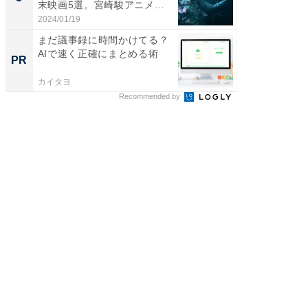
末映画5選。宮崎駿アニメか
らの...
2024/01/19
株式会社
まだ議事録に時間かけてる？
AIで速く正確にまとめる術
PR
カイタヨ
Recommended by