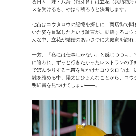
る日々。妹・八海（畑芽育）は立花（兵頭功海
スを受けるも、やはり断ろうと決断します。
七苗はコウタロウの記憶を探しに、商店街で聞
いた姿を目撃したという証言が。動揺するコウ
んな中、立花が結婚のあいさつに大庭家を訪れ
一方、「私には仕事しかない」と感じつつも、“
に追われ、ずっと行きたかったレストランの予
でぼんやりする七苗を見かけたコウタロウは、
離を縮める中、陽太はひょんなことから、コウ
明細書を見つけてしまい――。