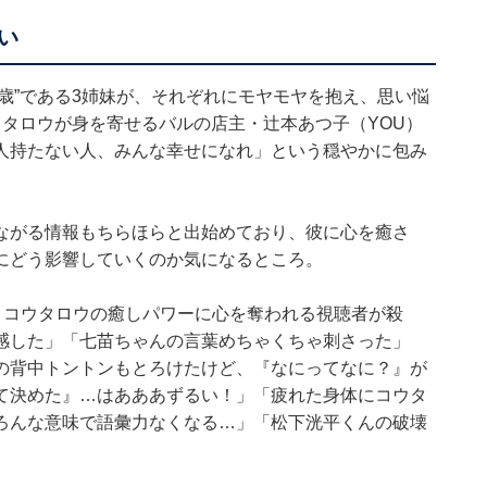
い
9の歳”である3姉妹が、それぞれにモヤモヤを抱え、思い悩
タロウが身を寄せるバルの店主・辻本あつ子（YOU）
人持たない人、みんな幸せになれ」という穏やかに包み
ながる情報もちらほらと出始めており、彼に心を癒さ
にどう影響していくのか気になるところ。
出し、コウタロウの癒しパワーに心を奪われる視聴者が殺
感した」「七苗ちゃんの言葉めちゃくちゃ刺さった」
の背中トントンもとろけたけど、『なにってなに？』が
て決めた』…はあああずるい！」「疲れた身体にコウタ
ろんな意味で語彙力なくなる…」「松下洸平くんの破壊
。