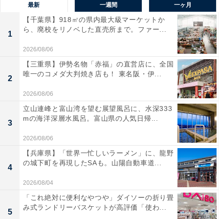
最新
一週間
一ヶ月
【千葉県】918㎡の県内最大級マーケットか
ら、廃校をリノベした直売所まで。ファー...
1
2026/08/06
【三重県】伊勢名物「赤福」の直営店に、全国
唯一のコメダ大判焼き店も！ 東名阪・伊...
2
2026/08/06
立山連峰と富山湾を望む展望風呂に、水深333
mの海洋深層水風呂。富山県の人気日帰...
3
2026/08/06
【兵庫県】「世界一忙しいラーメン」に、龍野
の城下町を再現したSAも。山陽自動車道...
4
2026/08/04
「これ絶対に便利なやつや」ダイソーの折り畳
み式ランドリーバスケットが高評価「使わ...
5