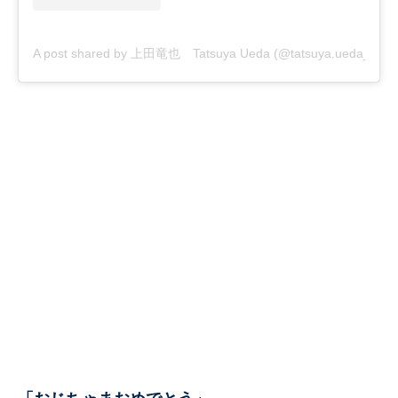
A post shared by 上田竜也 Tatsuya Ueda (@tatsuya.ueda_kt)