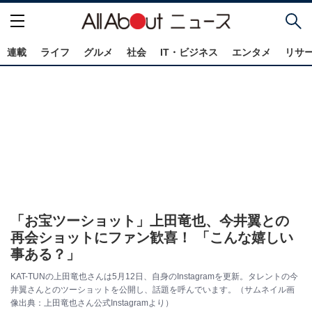
連載
ライフ
グルメ
社会
IT・ビジネス
エンタメ
リサ
「お宝ツーショット」上田竜也、今井翼との
再会ショットにファン歓喜！ 「こんな嬉しい
事ある？」
KAT-TUNの上田竜也さんは5月12日、自身のInstagramを更新。タレントの今
井翼さんとのツーショットを公開し、話題を呼んでいます。（サムネイル画
像出典：上田竜也さん公式Instagramより）