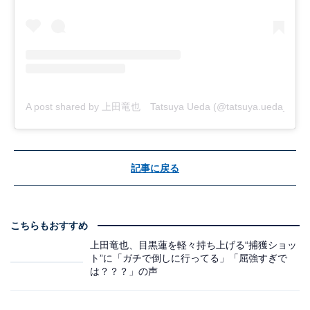
A post shared by 上田竜也 Tatsuya Ueda (@tatsuya.ueda_kt)
記事に戻る
こちらもおすすめ
上田竜也、目黒蓮を軽々持ち上げる“捕獲ショッ
ト”に「ガチで倒しに行ってる」「屈強すぎで
は？？？」の声