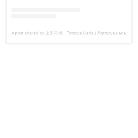
A post shared by 上田竜也 Tatsuya Ueda (@tatsuya.ueda_kt)