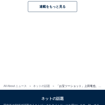
連載をもっと見る
All About ニュース
ネットの話題
「お宝ツーショット」上田竜也、今井翼との再会ショットにファン歓喜！ 「こんな嬉しい事ある？」
ネットの話題