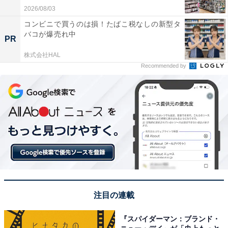
2026/08/03
コンビニで買うのは損！たばこ税なしの新型タ
バコが爆売れ中
PR
株式会社HAL
Recommended by
注目の連載
『スパイダーマン：ブランド・