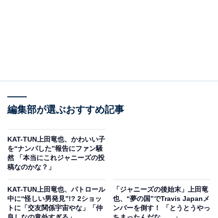
編集部が選ぶおすすめ記事
KAT-TUN上田竜也、かわいい子
を“ナンパした”報告にファン騒
然 「本当にこれジャニーズの投
稿なのかな？」
KAT-TUN上田竜也、パトロール
「ジャニーズの後始末」上田竜
中に“怪しい男発見”!? 2ショッ
也、“夢の国”でTravis Japanメ
トに「交友関係宇宙やな」「仲
ンバーを倒す！ 「とうとうやっ
良しなの意外すぎる」
ちまったんだな、、」