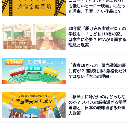
ニュー・デイ』が「史上もっと
も優しいヒーロー映画」になっ
た理由。予習したい作品は？
20年間「駆け込み実績ゼロ」の
学校も…「こども110番の家」
は本当に必要？ PTAが直面する
理想と現実
「青春18きっぷ」販売激減の裏
に何が？ 連続利用の厳格化だけ
ではない「本当の理由」
「移民」に冷たいのはどっちな
のか？ スイスの厳格過ぎる学歴
選別と、日本の曖昧過ぎる外国
人政策