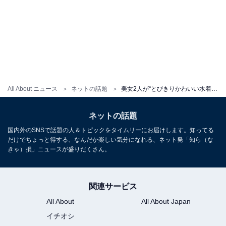
All About ニュース
ネットの話題
美女2人が“とびきりかわいい水着”ではしゃぐ姿がかわいすぎる！ 『ViVi』6月号のオフショット動画
ネットの話題
国内外のSNSで話題の人＆トピックをタイムリーにお届けします。知ってる
だけでちょっと得する、なんだか楽しい気分になれる、ネット発「知ら（な
きゃ）損」ニュースが盛りだくさん。
関連サービス
All About
All About Japan
イチオシ