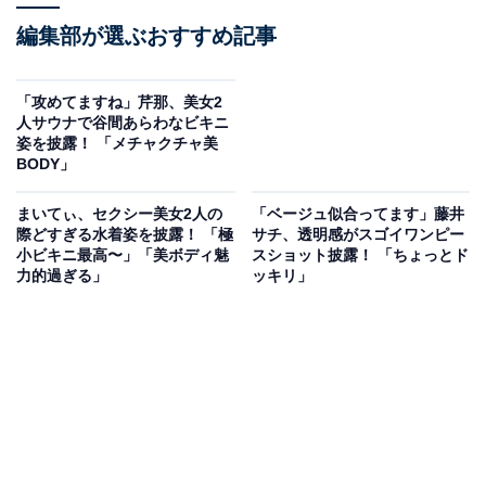
編集部が選ぶおすすめ記事
「攻めてますね」芹那、美女2
人サウナで谷間あらわなビキニ
姿を披露！ 「メチャクチャ美
BODY」
まいてぃ、セクシー美女2人の
「ベージュ似合ってます」藤井
際どすぎる水着姿を披露！ 「極
サチ、透明感がスゴイワンピー
小ビキニ最高〜」「美ボディ魅
スショット披露！ 「ちょっとド
力的過ぎる」
ッキリ」