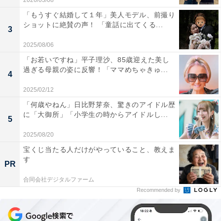
2026/03/08
「もうすぐ結婚して１年」美人モデル、前撮り
ショットに絶賛の声！ 「童話に出てくる...
3
2025/08/06
「お若いですね」平子理沙、85歳迎えた美し
過ぎる母親の姿に反響！「ママめちゃきゅ...
4
2025/02/12
「何歳やねん」日比野芽奈、驚きのアイドル歴
に「大御所」「小学生の時からアイドルし...
5
2025/08/20
宝くじ当たる人だけがやっていること、教えま
す
PR
合同会社デジタルファーム
Recommended by