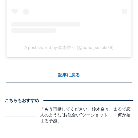
A post shared by 鈴木奈々 (@nana_suzuki79)
記事に戻る
こちらもおすすめ
「もう再婚してください」鈴木奈々、まるで恋
人のような“お似合い”ツーショット！ 「何か始
まる予感」