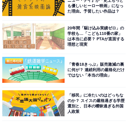
ニュー・デイ』が「史上もっと
も優しいヒーロー映画」になっ
た理由。予習したい作品は？
20年間「駆け込み実績ゼロ」の
学校も…「こども110番の家」
は本当に必要？ PTAが直面する
理想と現実
「青春18きっぷ」販売激減の裏
に何が？ 連続利用の厳格化だけ
ではない「本当の理由」
「移民」に冷たいのはどっちな
のか？ スイスの厳格過ぎる学歴
選別と、日本の曖昧過ぎる外国
人政策