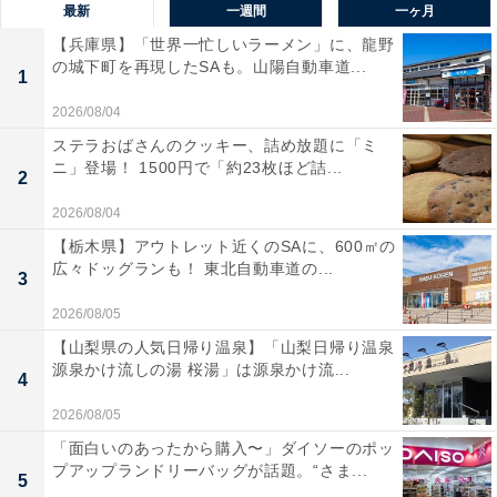
最新
一週間
一ヶ月
【兵庫県】「世界一忙しいラーメン」に、龍野
の城下町を再現したSAも。山陽自動車道...
1
2026/08/04
ステラおばさんのクッキー、詰め放題に「ミ
ニ」登場！ 1500円で「約23枚ほど詰...
2
2026/08/04
【栃木県】アウトレット近くのSAに、600㎡の
広々ドッグランも！ 東北自動車道の...
3
2026/08/05
【山梨県の人気日帰り温泉】「山梨日帰り温泉
源泉かけ流しの湯 桜湯」は源泉かけ流...
4
2026/08/05
「面白いのあったから購入〜」ダイソーのポッ
プアップランドリーバッグが話題。“さま...
5