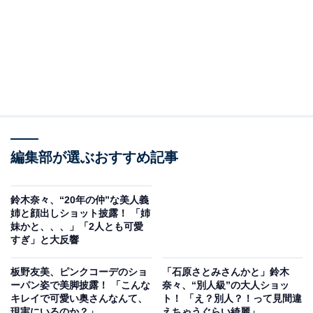
編集部が選ぶおすすめ記事
鈴木奈々、“20年の仲”な美人義
姉と顔出しショット披露！ 「姉
妹かと、、、」「2人とも可愛
すぎ」と大反響
板野友美、ピンクコーデのショ
「石原さとみさんかと」鈴木
ーパン姿で美脚披露！ 「こんな
奈々、“別人級”の大人ショッ
キレイで可愛い奥さんなんて、
ト！ 「え？別人？！って見間違
現実にいるのか？」
えちゃうぐらい綺麗」