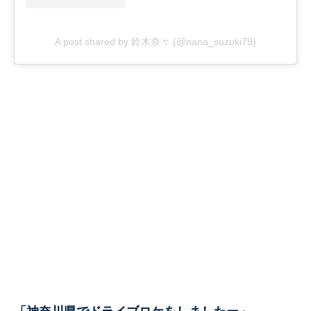
A post shared by 鈴木奈々 (@nana_suzuki79)