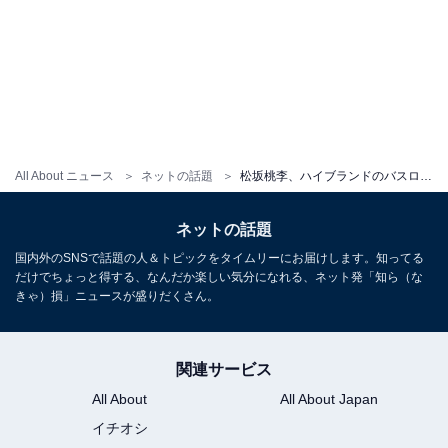
All About ニュース
ネットの話題
松坂桃李、ハイブランドのバスローブ姿？ 撮影オフショットに「versaceのガウンがお似合い」の声
ネットの話題
国内外のSNSで話題の人＆トピックをタイムリーにお届けします。知ってる
だけでちょっと得する、なんだか楽しい気分になれる、ネット発「知ら（な
きゃ）損」ニュースが盛りだくさん。
関連サービス
All About
All About Japan
イチオシ