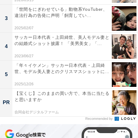
2026/05/13
「世間をにぎわせている」動物系YouTuber、
違法行為の告発に声明「飼育してい...
3
2025/02/07
サッカー日本代表・上田綺世、美人モデル妻と
の結婚式ショット披露！ 「美男美女」「...
4
2023/06/27
「年々イケメン」サッカー日本代表・上田綺
世、モデル美人妻とのクリスマスショットに...
5
2025/12/26
【宝くじ】このままの買い方で、本当に当たる
と思いますか
PR
合同会社デジタルファーム
Recommended by