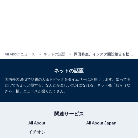
All About ニュース
ネットの話題
岡田将生、インスタ開設報告も松坂桃李「フォロワーが16人だった！」と暴露。「どうすればいい！」
ネットの話題
国内外のSNSで話題の人＆トピックをタイムリーにお届けします。知ってる
だけでちょっと得する、なんだか楽しい気分になれる、ネット発「知ら（な
きゃ）損」ニュースが盛りだくさん。
関連サービス
All About
All About Japan
イチオシ