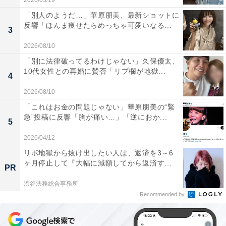
2026/05/19
「別人のようだ…」華原朋美、最新ショットに
反響「ほんま痩せたらめっちゃ可愛いなる...
3
2026/08/10
「別に法律破ってるわけじゃない」久保優太、
10代女性との再婚に賛否「リプ欄が地獄...
4
2026/08/10
「これはお金の問題じゃない」華原朋美の“緊
急”投稿に反響「胸が痛い…」「逆におか...
5
2026/04/12
リボ地獄から抜け出したい人は、返済を3～6
ヶ月停止して『大幅に減額してから返済す...
PR
渋谷法務総合事務所
Recommended by