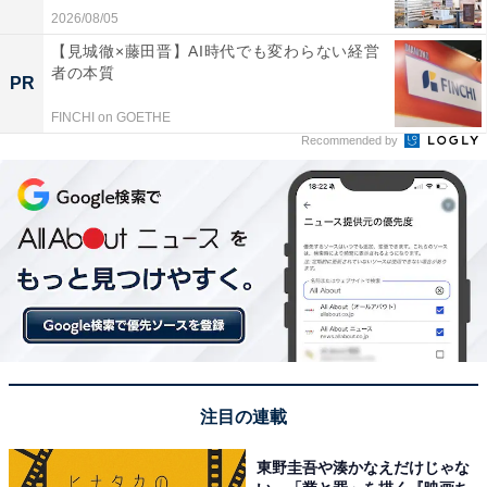
2026/08/05
【見城徹×藤田晋】AI時代でも変わらない経営
者の本質
PR
FINCHI on GOETHE
Recommended by
注目の連載
東野圭吾や湊かなえだけじゃな