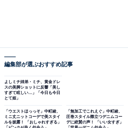
編集部が選ぶおすすめ記事
よしミチ姉弟・ミチ、黄金ドレ
スの美脚ショットに反響「美し
すぎて眩しい…」「今日も今日
とて姫」
「ウエストほっっそ」中町綾、
「無加工でこれえぐ」中町綾、
ミニ丈ニットコーデで美スタイ
圧巻スタイル際立つデニムコー
ルを披露！ 「おしゃれすぎる」
デに絶賛の声！ 「いい女すぎ」
「ピンクが良く似合う」
「世界一デニム似合う」