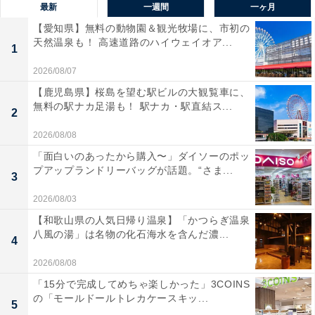
最新
一週間
一ヶ月
【愛知県】無料の動物園＆観光牧場に、市初の
天然温泉も！ 高速道路のハイウェイオア...
1
2026/08/07
【鹿児島県】桜島を望む駅ビルの大観覧車に、
無料の駅ナカ足湯も！ 駅ナカ・駅直結ス...
2
2026/08/08
「面白いのあったから購入〜」ダイソーのポッ
プアップランドリーバッグが話題。“さま...
3
2026/08/03
【和歌山県の人気日帰り温泉】「かつらぎ温泉
八風の湯」は名物の化石海水を含んだ濃...
4
2026/08/08
「15分で完成してめちゃ楽しかった」3COINS
の「モールドールトレカケースキッ...
5