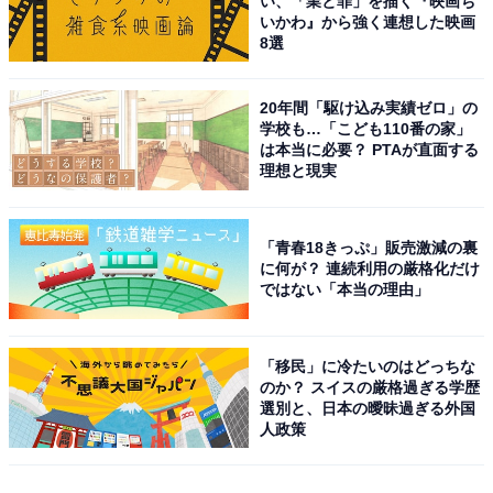
い、「業と罪」を描く『映画ち
いかわ』から強く連想した映画
8選
20年間「駆け込み実績ゼロ」の
学校も…「こども110番の家」
は本当に必要？ PTAが直面する
理想と現実
「青春18きっぷ」販売激減の裏
に何が？ 連続利用の厳格化だけ
ではない「本当の理由」
「移民」に冷たいのはどっちな
のか？ スイスの厳格過ぎる学歴
選別と、日本の曖昧過ぎる外国
人政策