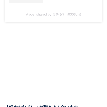
A post shared by ミチ (@mi0306chi)