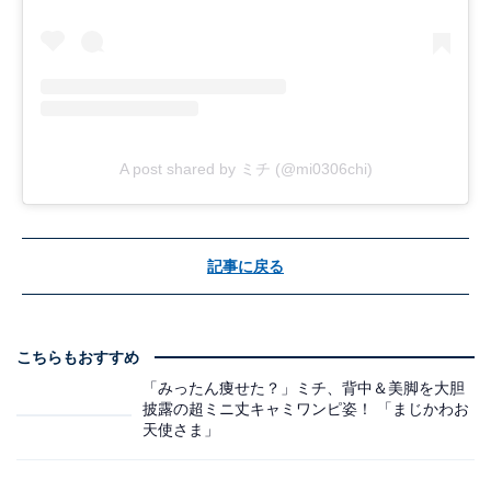
A post shared by ミチ (@mi0306chi)
記事に戻る
こちらもおすすめ
「みったん痩せた？」ミチ、背中＆美脚を大胆
披露の超ミニ丈キャミワンピ姿！ 「まじかわお
天使さま」