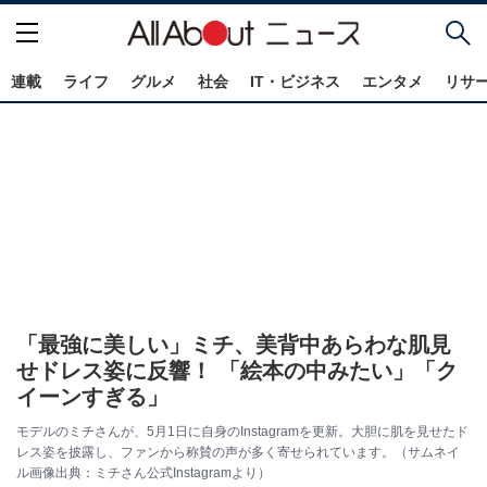
連載
ライフ
グルメ
社会
IT・ビジネス
エンタメ
リサ
「最強に美しい」ミチ、美背中あらわな肌見
せドレス姿に反響！ 「絵本の中みたい」「ク
イーンすぎる」
モデルのミチさんが、5月1日に自身のInstagramを更新。大胆に肌を見せたド
レス姿を披露し、ファンから称賛の声が多く寄せられています。（サムネイ
ル画像出典：ミチさん公式Instagramより）