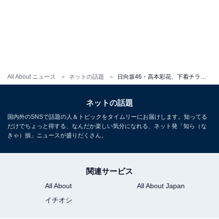
All About ニュース
ネットの話題
日向坂46・高本彩花、下着チラ見え＆太ももあらわなモデルショットを公開！ 6月18日に1st写真集を発売
ネットの話題
国内外のSNSで話題の人＆トピックをタイムリーにお届けします。知ってる
だけでちょっと得する、なんだか楽しい気分になれる、ネット発「知ら（な
きゃ）損」ニュースが盛りだくさん。
関連サービス
All About
All About Japan
イチオシ