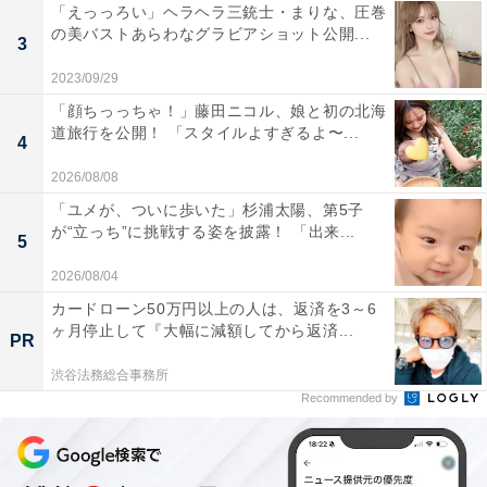
「えっっろい」ヘラヘラ三銃士・まりな、圧巻
の美バストあらわなグラビアショット公開...
3
2023/09/29
「顔ちっっちゃ！」藤田ニコル、娘と初の北海
道旅行を公開！ 「スタイルよすぎるよ〜...
4
2026/08/08
「ユメが、ついに歩いた」杉浦太陽、第5子
が“立っち”に挑戦する姿を披露！ 「出来...
5
2026/08/04
カードローン50万円以上の人は、返済を3～6
ヶ月停止して『大幅に減額してから返済...
PR
渋谷法務総合事務所
Recommended by