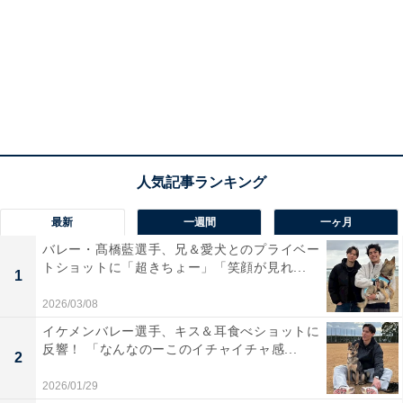
最新
一週間
一ヶ月
バレー・髙橋藍選手、兄＆愛犬とのプライベー
トショットに「超きちょー」「笑顔が見れ...
1
2026/03/08
イケメンバレー選手、キス＆耳食べショットに
反響！ 「なんなのーこのイチャイチャ感...
2
2026/01/29