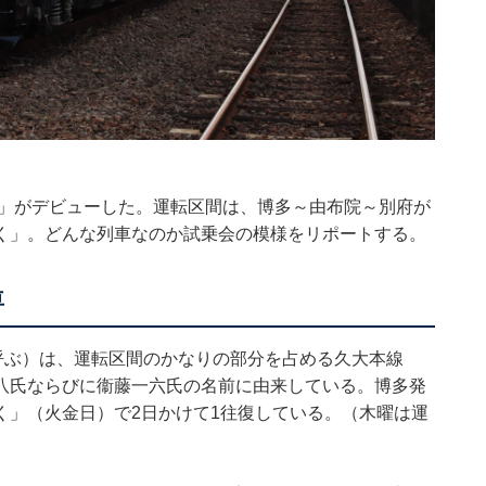
く」がデビューした。運転区間は、博多～由布院～別府が
く」。どんな列車なのか試乗会の模様をリポートする。
車
呼ぶ）は、運転区間のかなりの部分を占める久大本線
八氏ならびに衞藤一六氏の名前に由来している。博多発
く」（火金日）で2日かけて1往復している。（木曜は運