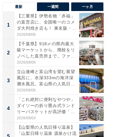
最新
一週間
一ヶ月
【三重県】伊勢名物「赤福」
【兵庫
の直営店に、全国唯一のコメ
ーメン
1
1
ダ大判焼き店も！ 東名阪・
再現した
伊...
道...
2026/08/06
2026/08/0
【千葉県】918㎡の県内最大
【三重
級マーケットから、廃校をリ
「鈴鹿天
2
2
ノベした直売所まで。ファ
は100
ー...
2026/08/06
2026/08/0
立山連峰と富山湾を望む展望
「ミニオ
風呂に、水深333mの海洋深
ッグ！ 
3
3
層水風呂。富山県の人気日
ど、夏限
帰...
2026/08/06
2026/08/0
「これ絶対に便利なやつや」
【埼玉
ダイソーの折り畳み式ランド
「行田天
4
4
リーバスケットが高評価「使
は和の
わ...
が...
2026/08/03
2026/08/0
【山梨県の人気日帰り温泉】
【石川
「山梨日帰り温泉 源泉かけ流
湯】「天
5
5