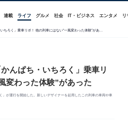
連載
ライフ
グルメ
社会
IT・ビジネス
エンタメ
リ
JR九州の新しい観光列車「かんぱち・いちろく」乗車リポ！ 他の列車にはない“一風変わった体験”があった
「かんぱち・いちろく」乗車リ
一風変わった体験”があった
ちろく」が運行を開始した。新しいデザイナーを起用したこの列車の車両や車