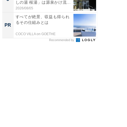
しの湯 桜湯」は源泉かけ流...
賀ゆめ
お...
2026/08/05
2026/08/0
すべてが絶景、収益も得られ
すべて
るその仕組みとは
るその
PR
PR
COCO VILLA on GOETHE
COCO VIL
Recommended by