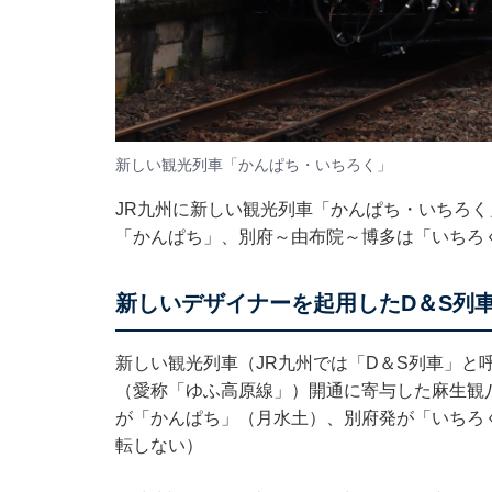
新しい観光列車「かんぱち・いちろく」
JR九州に新しい観光列車「かんぱち・いちろ
「かんぱち」、別府～由布院～博多は「いちろ
新しいデザイナーを起用したD＆S列
新しい観光列車（JR九州では「D＆S列車」と
（愛称「ゆふ高原線」）開通に寄与した麻生観
が「かんぱち」（月水土）、別府発が「いちろ
転しない）