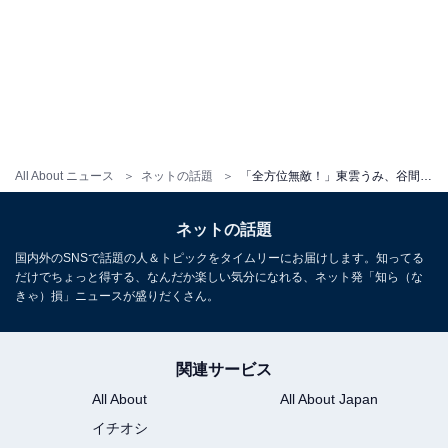
All About ニュース
ネットの話題
「全方位無敵！」東雲うみ、谷間＆美尻あらわな大胆ショットに反響！「破壊力が凄すぎます」「完璧だ」
ネットの話題
国内外のSNSで話題の人＆トピックをタイムリーにお届けします。知ってる
だけでちょっと得する、なんだか楽しい気分になれる、ネット発「知ら（な
きゃ）損」ニュースが盛りだくさん。
関連サービス
All About
All About Japan
イチオシ