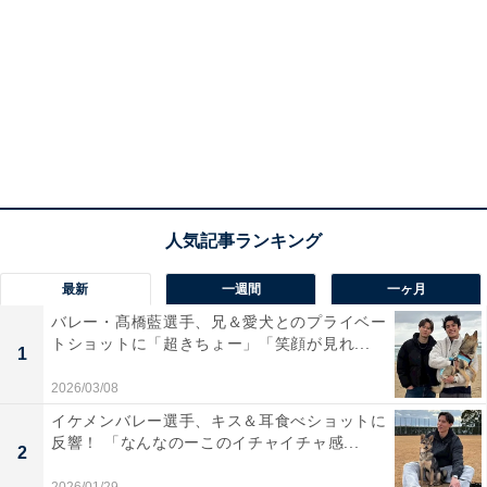
最新
一週間
一ヶ月
バレー・髙橋藍選手、兄＆愛犬とのプライベー
トショットに「超きちょー」「笑顔が見れ...
1
2026/03/08
イケメンバレー選手、キス＆耳食べショットに
反響！ 「なんなのーこのイチャイチャ感...
2