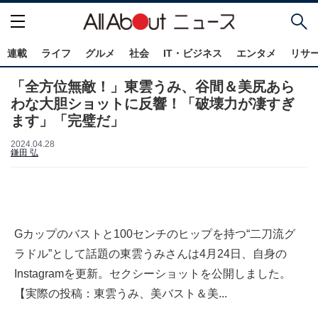
連載
ライフ
グルメ
社会
IT・ビジネス
エンタメ
リサ
「全方位無敵！」東雲うみ、谷間＆美尻あら
わな大胆ショットに反響！「破壊力が凄すぎ
ます」「完璧だ」
2024.04.28
鎌田 弘
Gカップのバストと100センチのヒップを持つ“二刀流グ
ラドル”として話題の東雲うみさんは4月24日、自身の
Instagramを更新。セクシーショットを公開しました。
【実際の投稿：東雲うみ、美バスト＆美...