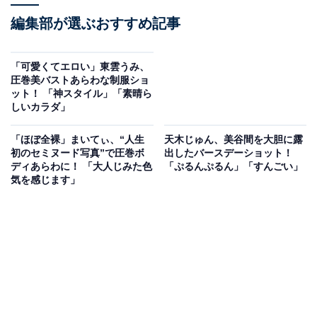
編集部が選ぶおすすめ記事
「可愛くてエロい」東雲うみ、
圧巻美バストあらわな制服ショ
ット！ 「神スタイル」「素晴ら
しいカラダ」
「ほぼ全裸」まいてぃ、“人生
天木じゅん、美谷間を大胆に露
初のセミヌード写真”で圧巻ボ
出したバースデーショット！
ディあらわに！ 「大人じみた色
「ぷるんぷるん」「すんごい」
気を感じます」