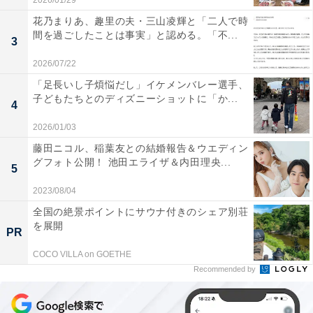
2026/01/29
花乃まりあ、趣里の夫・三山凌輝と「二人で時
間を過ごしたことは事実」と認める。「不...
3
2026/07/22
「足長いし子煩悩だし」イケメンバレー選手、
子どもたちとのディズニーショットに「か...
4
2026/01/03
藤田ニコル、稲葉友との結婚報告＆ウエディン
グフォト公開！ 池田エライザ＆内田理央...
5
2023/08/04
全国の絶景ポイントにサウナ付きのシェア別荘
を展開
PR
COCO VILLA on GOETHE
Recommended by