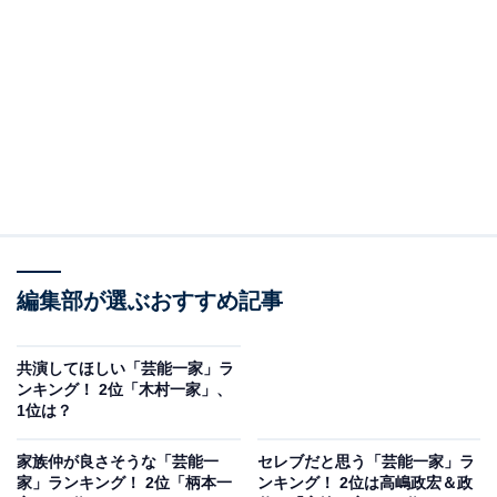
A post shared by Kōki, (@koki)
2位は木村拓哉さん、工藤静香さん、Cocomiさん、Koki,
さんら「木村一家」でした。
1988年に「SMAP」のメンバーとして活動を開始した木
村拓哉さんは、2000年に工藤静香さんとの結婚を発表。
編集部が選ぶおすすめ記事
大物芸能人同士の結婚報告に、大きな話題を呼びまし
た。2001年5月に長女・Cocomiさん、2003年2月に次
女・Koki,さんが誕生し、Cocomiさんはフルート奏者や
共演してほしい「芸能一家」ラ
ンキング！ 2位「木村一家」、
モデル、Koki,さんはモデルや作曲家、俳優としても活動
1位は？
しています。
家族仲が良さそうな「芸能一
セレブだと思う「芸能一家」ラ
家」ランキング！ 2位「柄本一
ンキング！ 2位は高嶋政宏＆政
木村一家は家族全員が公式のSNSアカウントを持ち、プ