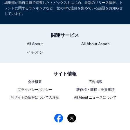
位は新田真剣佑＆眞栄田郷敦ら「千葉一家」、1
編集部が独自目線で調査したトピックスをはじめ、最新のリリース情報、ト
位は？
レンドに関するランキングなど、世の中で注目を集めている話題をお知らせ
しています。
関連サービス
All About
All About Japan
イチオシ
1
2
サイト情報
会社概要
広告掲載
プライバシーポリシー
著作権・商標・免責事項
当サイトの情報についての注意
All About ニュースについて