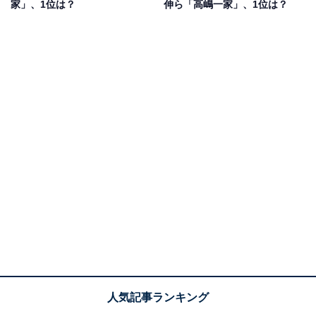
家」、1位は？
伸ら「高嶋一家」、1位は？
ライベートショットのほか、誕生日などには家族の仲む
つまじい様子を公開しています。
コメントでは「全てが整いすぎているから」（20代女性
／宮城県）、「家族それぞれがそれぞれの形で活躍して
いるから」（30代女性／北海道）、「全員がいろんな分
野で活躍しており、多彩な家族であることがすごいなと
思うから」（40代女性／福岡県）などの声がありまし
た。