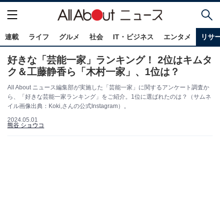
連載
ライフ
グルメ
社会
IT・ビジネス
エンタメ
リサ
好きな「芸能一家」ランキング！ 2位はキムタ
ク＆工藤静香ら「木村一家」、1位は？
All About ニュース編集部が実施した「芸能一家」に関するアンケート調査か
ら、「好きな芸能一家ランキング」をご紹介。1位に選ばれたのは？（サムネ
イル画像出典：Koki,さんの公式Instagram）。
2024.05.01
熊谷 ショウコ