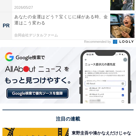
1位は柄本明さん、角替和枝さん、柄本佑さん、柄本時
2026/05/27
生さんら「柄本一家」でした。
あなたの金運はどう？宝くじに縁がある時、金
運はこう変わる
PR
柄本明さんは1976年に「劇団東京乾電池」を結成。妻の
角替和枝さんも同劇団に所属し、ともに俳優として活躍
合同会社デジタルファーム
Recommended by
してきました。2018年に和枝さんがこの世を去り、翌年
行われた「お別れの会」の中で明さんは、最愛の妻へ
の“最後のラブレター”として結婚前からの仲むつまじい
エピソードの数々を語っていました。
長男・佑さん、次男・時生さんも俳優として活動し、多
くの映画や舞台、テレビドラマに出演しています。2008
年には2人で「ET×2」（ETかける2）という演劇ユニッ
トを結成。2022年には佑さんが監督を務めた映画
注目の連載
『ippo』に時生さんが出演するなど、きょうだいで活躍
しています。
東野圭吾や湊かなえだけじゃな