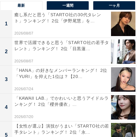
最新
一週間
一ヶ月
癒し系だと思う「STARTO社の30代タレン
ト」ランキング！ 2位「伊野尾慧」を...
1
2026/08/07
世界で活躍できると思う「STARTO社の若手タ
レント」ランキング！ 2位「目黒蓮...
1位：柄本一家
2
2026/08/07
「HANA」の好きなメンバーランキング！ 2位
1月7日から2週間の間、
「YURI」を抑えた1位は？【20...
3
映画「ippo」を観に渋谷ユーロスペースにご来場い
ただきありがとうございました。
2026/07/24
また都内で戻って来れるよう頑張ります！
「KAWAII LAB.」でかわいいと思うアイドルラ
ンキング！ 2位「櫻井優衣」...
pic.twitter.com/p2sha99XgV
4
2026/07/20
— 柄本佑 (@tasakueats)
January 20, 2023
【女性が選ぶ】演技がうまい「STARTO社の若
手タレント」ランキング！ 2位「永...
5