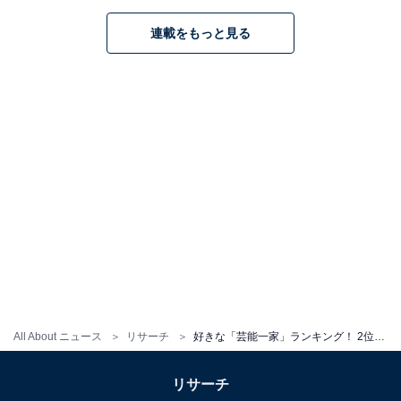
る
連載をもっと見る
All About ニュース
リサーチ
好きな「芸能一家」ランキング！ 2位はキムタク＆工藤静香ら「木村一家」、1位は？
こちらもおすすめ
リサーチ
美男美女だと思う「芸能一家」ランキング！ 2