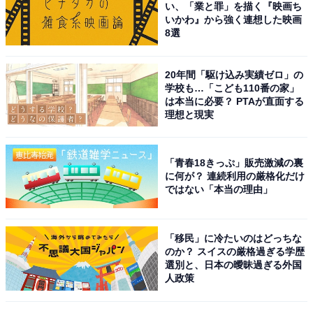
い、「業と罪」を描く『映画ち
いかわ』から強く連想した映画
回答者からは「個人個人が実力がありすてきな家族だと
8選
思う」（50代女性／埼玉県）、「この一家が出ている映
画やドラマは深くて見応えがあるものが多いから」（30
20年間「駆け込み実績ゼロ」の
代女性／埼玉県）、「イメージが良くて家族仲も良さそ
学校も…「こども110番の家」
うなので好きです」（30代女性／埼玉県）などのコメン
は本当に必要？ PTAが直面する
理想と現実
トが寄せられました。
※回答者からのコメントは原文ママです
「青春18きっぷ」販売激減の裏
に何が？ 連続利用の厳格化だけ
ではない「本当の理由」
この記事の筆者：熊谷ショウコ
編集＆ライター歴15年以上。ビジネス、IT、旅行などの
テーマを中心に執筆しています。趣味は富士山の撮影や
「移民」に冷たいのはどっちな
のか？ スイスの厳格過ぎる学歴
献血。保護猫2匹と暮らしています。
選別と、日本の曖昧過ぎる外国
人政策
13位までの全ランキング結果を見
次ページ