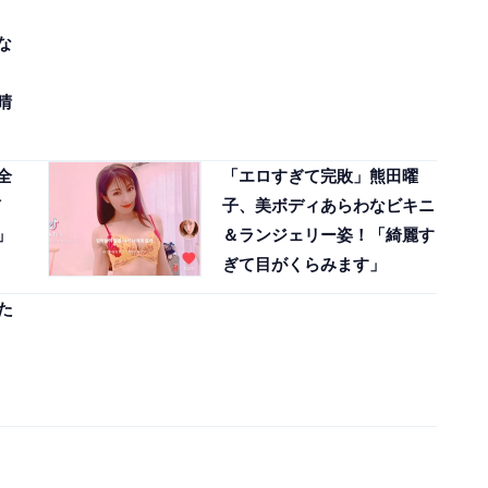
な
晴
全
「エロすぎて完敗」熊田曜
子、美ボディあらわなビキニ
」
＆ランジェリー姿！「綺麗す
ぎて目がくらみます」
た