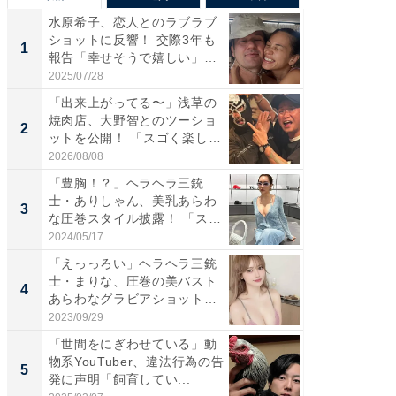
水原希子、恋人とのラブラブ
「さす
ショットに反響！ 交際3年も
は」高
1
1
報告「幸せそうで嬉しい」
災地を
「...
「カ...
2025/07/28
2026/08/0
「出来上がってる〜」浅草の
「脚が
焼肉店、大野智とのツーショ
横川尚
2
2
ットを公開！ 「スゴく楽し
ムキな姿
そ...
刃...
2026/08/08
2026/08/0
「豊胸！？」ヘラヘラ三銃
「え、
士・ありしゃん、美乳あらわ
芸人、2
3
3
な圧巻スタイル披露！ 「スタ
エットに
イ...
2024/05/17
2026/08/0
「えっっろい」ヘラヘラ三銃
「脳がバ
士・まりな、圧巻の美バスト
装姿が話
4
4
あらわなグラビアショット公
のお父さ
開...
2023/09/29
2026/08/0
「世間をにぎわせている」動
「ちょ
物系YouTuber、違法行為の告
ってま
5
5
発に声明「飼育してい...
熊本地