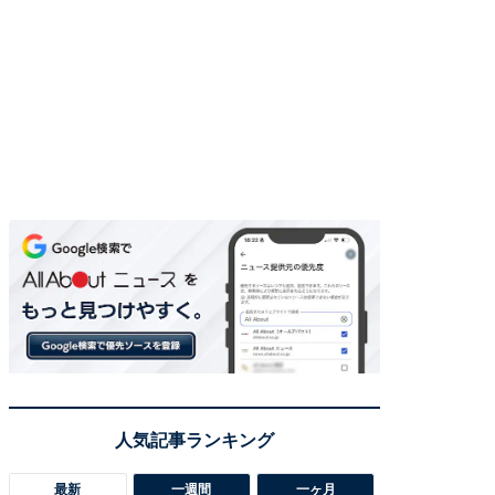
最新
一週間
一ヶ月