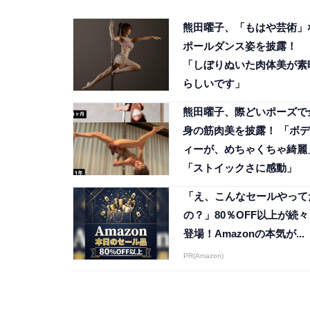
熊田曜子、「もはや芸術」
ポールダンス姿を披露！
「しぼりぬいた肉体美が素
らしいです」
熊田曜子、際どいポーズで
身の筋肉美を披露！ 「ボデ
ィーが、めちゃくちゃ綺麗
「ストイックさに感動」
「え、こんなセールやって
の？」80％OFF以上が続々
登場！Amazonの本気が...
PR(Amazon)