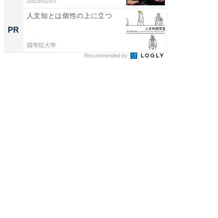
...
2025/02/07
2026/08/0
人文知とは個性の上に立つ
人と環
くと多
PR
PR
がる
國學院大學
國學院大
Recommended by