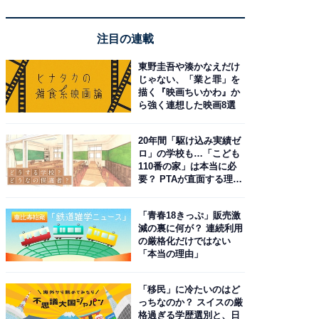
注目の連載
東野圭吾や湊かなえだけ
じゃない、「業と罪」を
描く『映画ちいかわ』か
ら強く連想した映画8選
20年間「駆け込み実績ゼ
ロ」の学校も…「こども
110番の家」は本当に必
要？ PTAが直面する理想
と現実
「青春18きっぷ」販売激
減の裏に何が？ 連続利用
の厳格化だけではない
「本当の理由」
「移民」に冷たいのはど
っちなのか？ スイスの厳
格過ぎる学歴選別と、日