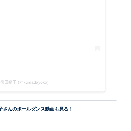
 by 熊田曜子 (@kumadayoko)
子さんのポールダンス動画も見る！