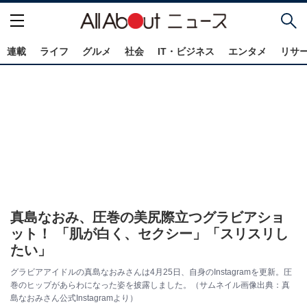
連載
ライフ
グルメ
社会
IT・ビジネス
エンタメ
リサ
真島なおみ、圧巻の美尻際立つグラビアショ
ット！ 「肌が白く、セクシー」「スリスリし
たい」
グラビアアイドルの真島なおみさんは4月25日、自身のInstagramを更新。圧
巻のヒップがあらわになった姿を披露しました。（サムネイル画像出典：真
島なおみさん公式Instagramより）