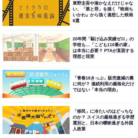
東野圭吾や湊かなえだけじゃな
い、「業と罪」を描く『映画ち
いかわ』から強く連想した映画
8選
20年間「駆け込み実績ゼロ」の
学校も…「こども110番の家」
は本当に必要？ PTAが直面する
理想と現実
「青春18きっぷ」販売激減の裏
に何が？ 連続利用の厳格化だけ
ではない「本当の理由」
「移民」に冷たいのはどっちな
のか？ スイスの厳格過ぎる学歴
選別と、日本の曖昧過ぎる外国
人政策