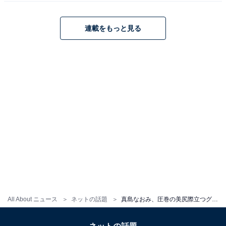
連載をもっと見る
All About ニュース
ネットの話題
真島なおみ、圧巻の美尻際立つグラビアショット！ 「肌が白く、セクシー」「スリスリしたい」