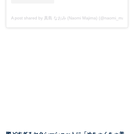
A post shared by 真島 なおみ (Naomi Majima) (@naomi_majima)