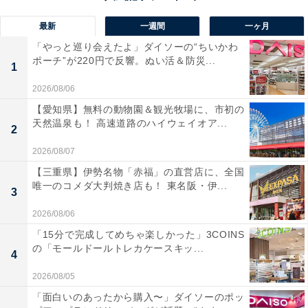
最新
一週間
一ヶ月
「やっと巡り会えたよ」ダイソーの“ちいかわ
ポーチ”が220円で反響。ぬい活＆防災...
1
2026/08/06
【愛知県】無料の動物園＆観光牧場に、市初の
天然温泉も！ 高速道路のハイウェイオア...
2
2026/08/07
【三重県】伊勢名物「赤福」の直営店に、全国
唯一のコメダ大判焼き店も！ 東名阪・伊...
3
2026/08/06
「15分で完成してめちゃ楽しかった」3COINS
の「モールドールトレカケースキッ...
4
2026/08/05
「面白いのあったから購入〜」ダイソーのポッ