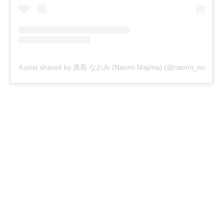
A post shared by 真島 なおみ (Naomi Majima) (@naomi_majima)