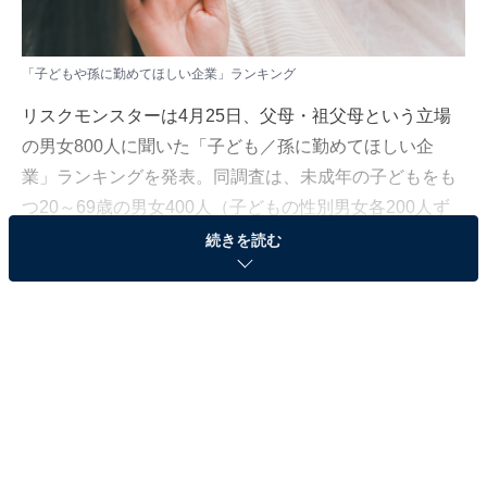
「子どもや孫に勤めてほしい企業」ランキング
リスクモンスターは4月25日、父母・祖父母という立場
の男女800人に聞いた「子ども／孫に勤めてほしい企
業」ランキングを発表。同調査は、未成年の子どもをも
つ20～69歳の男女400人（子どもの性別男女各200人ず
つ）、未成年の孫をもつ20～69歳の男女400人（子ども
続きを読む
の性別男女各200人ずつ）の計800人を対象に、インター
ネット上で実施しました（調査日：2024年3月15日）。
「トヨタ自動車」「任天堂」「パナソニック」などの有
名人気企業が名を連ねる中、TOP2にランクインしたの
は？
＞19位までの全ランキング結果を見る