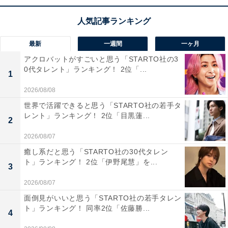
聞いてイメージしやすい、厚生労働省や文部科学省など
の各府省で働く一般行政官、税務職員、外交官などは一
般職にあたり、裁判官、国会職員、防衛省職員などは特
別職。人数の内訳はほぼ半々です。難易度の高い国家公
最新
一週間
一ヶ月
務員採用試験を受ける必要があるため、ハードルの高い
アクロバットがすごいと思う「STARTO社の3
0代タレント」ランキング！ 2位「...
職業として認知されています。
1
2026/08/08
2位の「地方公務員」と同じく、「安定」した経営のも
世界で活躍できると思う「STARTO社の若手タ
と、「人並み」の収入が得られる企業を望む父母、祖父
レント」ランキング！ 2位「目黒蓮...
2
母からの人気を得ました。前回の調査結果では、1位が
2026/08/07
「地方公務員」、2位が「国家公務員」と1位と2位の順
癒し系だと思う「STARTO社の30代タレン
位が入れ替わっているものの、引き続き根強い公務員人
ト」ランキング！ 2位「伊野尾慧」を...
3
気がうかがえる結果となりました。
2026/08/07
面倒見がいいと思う「STARTO社の若手タレン
この記事の筆者：福島 ゆき プロフィール
ト」ランキング！ 同率2位「佐藤勝...
4
アニメや漫画のレビュー、エンタメトピックスなどを中