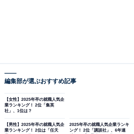
2位：地方公務員
2位は、「地方公務員」。県庁や市役所などの都道府県
庁や市町村の地方機関で働く公務員のほか、公立教員や
警察官（所属により国家公務員）、消防官も含まれま
す。国や地域全体のために働くことが使命とされる「公
務員」のうち、約8割が「地方公務員」にあたり、税務
や水道、交通などのライフライン、教育・文化事業、治
編集部が選ぶおすすめ記事
安など、地域住民の生活全般に関わる仕事内容に従事し
ています。
【女性】2025年卒の就職人気企
業ランキング！ 2位「集英
「安定」した経営のもと、「人並み」の収入が得られる
社」、1位は？
企業を望む父母、祖父母からの高い支持を得ました。
【男性】2025年卒の就職人気企
2025年卒の就職人気企業ランキ
業ランキング！ 2位は「任天
ング！ 2位「講談社」、6年連