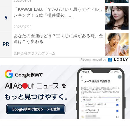
心に、オールジャンルで執筆中のライター。時々、店舗
2026/08/08
取材などのリポート記事も担当。All AboutおよびAll
「KAWAII LAB.」でかわいいと思うアイドルラ
ンキング！ 2位「櫻井優衣」...
About ニュースでのライター歴は5年。
5
2026/07/20
あなたの金運はどう？宝くじに縁がある時、金
19位までの全ランキング結果を見
次ページ
運はこう変わる
る
PR
合同会社デジタルファーム
Recommended by