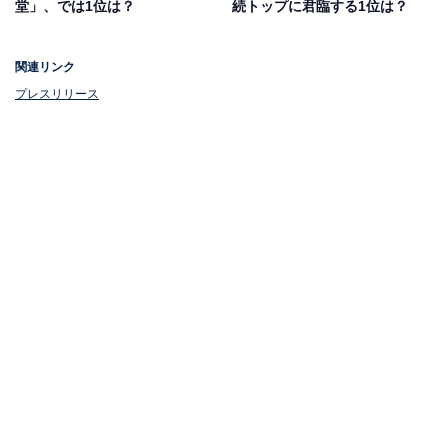
堂」、では1位は？
続トップに君臨する1位は？
関連リンク
プレスリリース
1位：国家公務員
1位は、「国家公務員」でした。現在の日本の公務員約
340万人のうち約59万人の2割弱を占める「国家公務員」
は、特別職と一般職に区別されます。「国家公務員」と