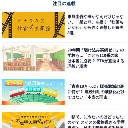
注目の連載
東野圭吾や湊かなえだけじゃな
い、「業と罪」を描く『映画ち
こちらもおすすめ
いかわ』から強く連想した映画
8選
10年前に人気だった就職企業ランキング！ 2位
「伊藤忠商事」を抑えた1位は？
20年間「駆け込み実績ゼロ」の
学校も…「こども110番の家」
は本当に必要？ PTAが直面する
理想と現実
「青春18きっぷ」販売激減の裏
に何が？ 連続利用の厳格化だけ
1
2
ではない「本当の理由」
「移民」に冷たいのはどっちな
のか？ スイスの厳格過ぎる学歴
選別と、日本の曖昧過ぎる外国