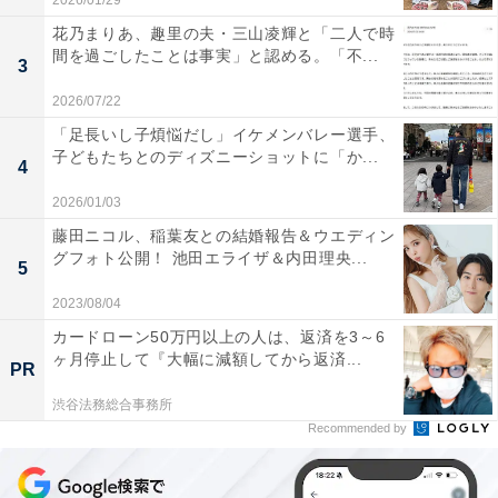
2026/01/29
花乃まりあ、趣里の夫・三山凌輝と「二人で時
間を過ごしたことは事実」と認める。「不...
3
2026/07/22
「足長いし子煩悩だし」イケメンバレー選手、
子どもたちとのディズニーショットに「か...
4
2026/01/03
藤田ニコル、稲葉友との結婚報告＆ウエディン
グフォト公開！ 池田エライザ＆内田理央...
5
2023/08/04
カードローン50万円以上の人は、返済を3～6
ヶ月停止して『大幅に減額してから返済...
PR
渋谷法務総合事務所
Recommended by