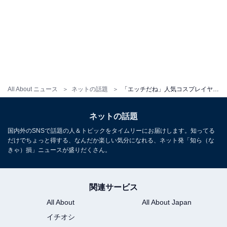
All About ニュース
ネットの話題
「エッチだね」人気コスプレイヤー・宮本彩希、下乳あらわなコスプレショット！ 「反則やわ、ズルやわ」
ネットの話題
国内外のSNSで話題の人＆トピックをタイムリーにお届けします。知ってる
だけでちょっと得する、なんだか楽しい気分になれる、ネット発「知ら（な
きゃ）損」ニュースが盛りだくさん。
関連サービス
All About
All About Japan
イチオシ