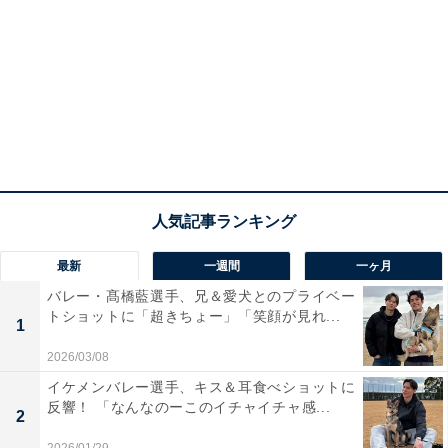
最新
一週間
一ヶ月
バレー・髙橋藍選手、兄＆愛犬とのプライベー
トショットに「超きちょー」「笑顔が見れ...
1
2026/03/08
イケメンバレー選手、キス＆耳食べショットに
反響！ 「なんなのーこのイチャイチャ感...
2