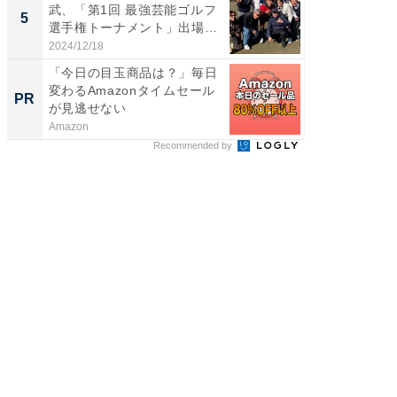
武、「第1回 最強芸能ゴルフ
装姿が話
5
5
選手権トーナメント」出場
のお父さ
メ...
2024/12/18
2026/08/0
「今日の目玉商品は？」毎日
全国の
変わるAmazonタイムセール
付きの
PR
PR
が見逃せない
Amazon
COCO VIL
Recommended by