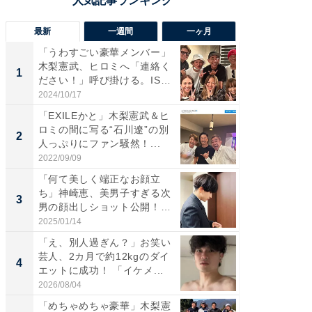
最新
一週間
一ヶ月
「うわすごい豪華メンバー」
「さす
木梨憲武、ヒロミへ「連絡く
は」高
1
1
ださい！」呼び掛ける。IS
災地を
S...
「カ...
2024/10/17
2026/08/0
「EXILEかと」木梨憲武＆ヒ
「女の
ロミの間に写る“石川遼”の別
介、バ
2
2
人っぷりにファン騒然！...
らのプレ
愛...
2022/09/09
2026/08/0
「何て美しく端正なお顔立
「脚が
ち」神崎恵、美男子すぎる次
横川尚
3
3
男の顔出しショット公開！
ムキな姿
「め...
刃...
2025/01/14
2026/08/0
「え、別人過ぎん？」お笑い
「え、
芸人、2カ月で約12kgのダイ
芸人、2
4
4
エットに成功！ 「イケメ...
エットに
2026/08/04
2026/08/0
「めちゃめちゃ豪華」木梨憲
「脳がバ