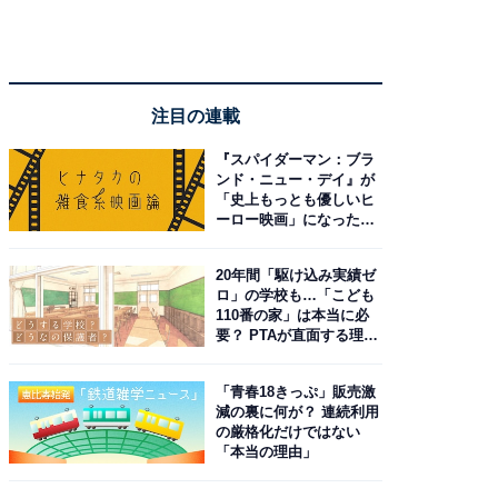
注目の連載
『スパイダーマン：ブラ
ンド・ニュー・デイ』が
「史上もっとも優しいヒ
ーロー映画」になった理
由。予習したい作品は？
20年間「駆け込み実績ゼ
ロ」の学校も…「こども
110番の家」は本当に必
要？ PTAが直面する理想
と現実
「青春18きっぷ」販売激
減の裏に何が？ 連続利用
の厳格化だけではない
「本当の理由」