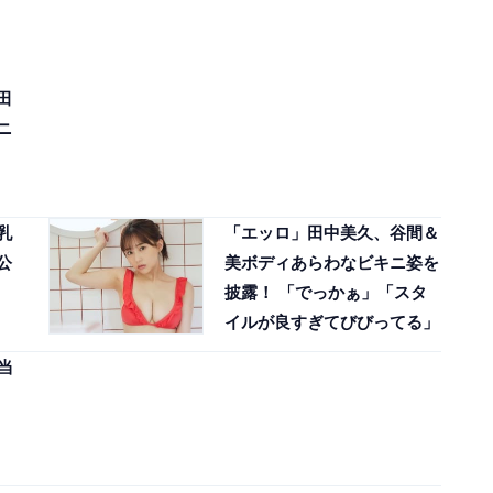
田
ニ
乳
「エッロ」田中美久、谷間＆
公
美ボディあらわなビキニ姿を
披露！ 「でっかぁ」「スタ
イルが良すぎてびびってる」
当