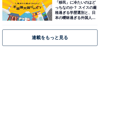
「移民」に冷たいのはど
っちなのか？ スイスの厳
格過ぎる学歴選別と、日
本の曖昧過ぎる外国人政
策
連載をもっと見る