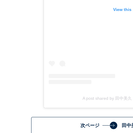
View this
A post shared by 田中美久
次ページ
田中