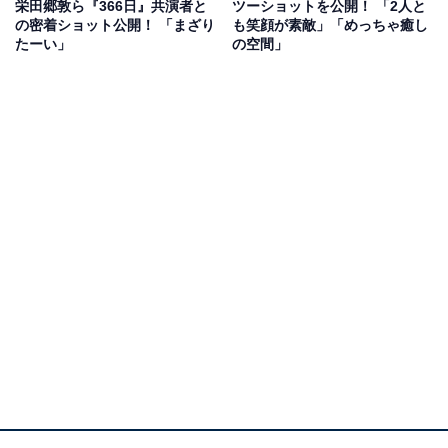
栄田郷敦ら『366日』共演者と
ツーショットを公開！ 「2人と
時のパネルは好きにしていいという和樹の言葉を受けた
の密着ショット公開！ 「まざり
も笑顔が素敵」「めっちゃ癒し
明日香は必死にパネルを探し、やっとの思いで見つけ出
たーい」
の空間」
します。
遥斗が準備していた飲食店の名は、イタリア語で故郷を
意味する「パトリア」。和樹の写真を飾って初めて遥斗
の夢が実を結んだのだと語る明日香。和樹は遥斗を見舞
い、8年前のいさかい以来、会わせる顔がなく謝れなか
ったと語りかけます。その後、明日香は莉子、智也、和
樹とともに「パトリア」を訪店。和樹が戻ってきたこと
を喜びつつ、遥斗の目覚めを祈るのでした。