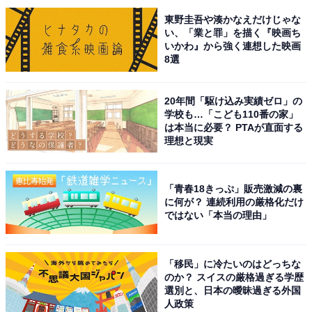
すぎる。友達みんな暗雲気味だし先が怖い」などのコメ
東野圭吾や湊かなえだけじゃな
ントが寄せられています。
い、「業と罪」を描く『映画ち
いかわ』から強く連想した映画
一方、「もしやまた記憶喪失か？」「記憶喪失は今期も
8選
う良いかなぁ」「記憶喪失ネタ多いな」など、『アンメ
ット』（カンテレ・フジテレビ系）、『くるり～誰が私
20年間「駆け込み実績ゼロ」の
学校も…「こども110番の家」
と恋をした？～』（TBS系）、『9ボーダー』（TBS
は本当に必要？ PTAが直面する
系）といった今期ドラマのネタかぶりを指摘するコメン
理想と現実
トも。
「青春18きっぷ」販売激減の裏
果たして目を覚ました遥斗がどんな状態なのか、注目で
に何が？ 連続利用の厳格化だけ
す。
ではない「本当の理由」
「移民」に冷たいのはどっちな
のか？ スイスの厳格過ぎる学歴
選別と、日本の曖昧過ぎる外国
人政策