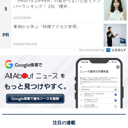
「FRUITS ZIPPER」の歌がうまいと思うメン
バーランキング！ 2位「櫻井...
5
和樹×遥斗の感動シーン直後の次週予告にコメント
2026/08/04
殺到
事例から学ぶ『特権アクセス管理』
PR
和樹が抱いていた謝意と感謝を吐露し、遥斗の手を握り
KeeperSecurity
「早く目を覚ませよ」と涙ながら訴えかけるシーンに
Recommended by
は、グッと込み上げるものがありました。一方、第4話
の予告では目を覚ました遥斗がきょとんとした表情を浮
かべる様子も。目覚めたはいいものの、まさかの記憶喪
失展開なのか気になるところ。
Ｘ（旧Twitter）では、「和樹の遥斗への謝罪と感謝がこ
もったシーンもらい泣き」「和樹は明日香が好きだった
っぽいし三角関係だし記憶喪失っぽいな？」「記憶喪失
パターンずっと疑ってるけど、そうだったら明日香つら
注目の連載