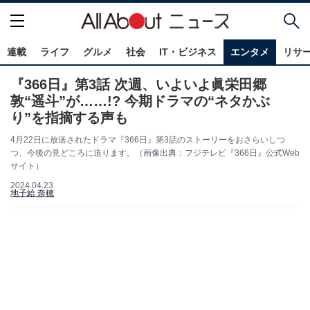
連載
ライフ
グルメ
社会
IT・ビジネス
エンタメ
リサ
『366日』第3話 次週、いよいよ眞栄田郷
敦“遥斗”が……!? 今期ドラマの“ネタかぶ
り”を指摘する声も
4月22日に放送されたドラマ『366日』第3話のストーリーをおさらいしつ
つ、今後の見どころに迫ります。（画像出典：フジテレビ『366日』公式Web
サイト）
2024.04.23
地子給 奈穂