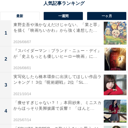
最新
一週間
一ヶ月
東野圭吾や湊かなえだけじゃない、「業と罪」
を描く『映画ちいかわ』から強く連想した...
1
画像出典：フジテレビ『366日』
公式Webサイト
2026/08/07
『スパイダーマン：ブランド・ニュー・デイ』
が「史上もっとも優しいヒーロー映画」に...
2
2026/08/01
実写化したら橋本環奈に出演してほしい作品ラ
ンキング！ 3位『呪術廻戦』2位『SL...
3
2021/10/14
「痩せすぎじゃない？！」本田紗来、ミニスカ
からほっそり美脚披露で反響！ 「ほんと...
4
2025/07/14