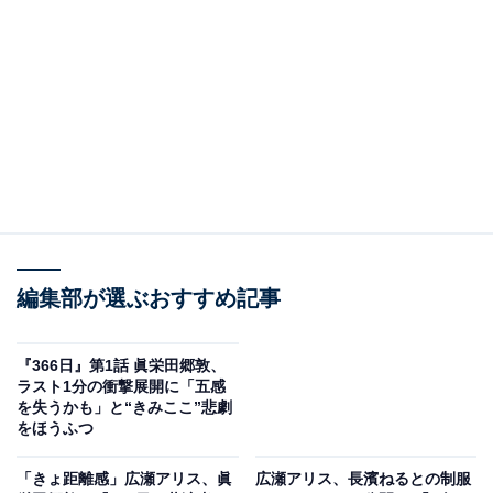
を築くようになります。
遥斗が準備していた飲食店を引き継いだ木嶋は、遥斗が
こだわっていた“店舗の壁に飾ろうとしていたアート作
品”に心当たりがないかと明日香に尋ねます。遥斗から
「絶対感動するから楽しみにしていて」とだけ聞いてい
た明日香は、彼の思いをかなえるべく、そのアート作品
を探すことに。すると、高校時代の親友・吉幡和樹（綱
啓永）がかつて入賞した「No.3」という写真だと判明し
ます。
編集部が選ぶおすすめ記事
明日香は和樹に会い、写真を飾りたいと頼むもすげなく
『366日』第1話 眞栄田郷敦、
断られます。高校時代は明日香、遥斗、和樹と下田莉子
ラスト1分の衝撃展開に「五感
を失うかも」と“きみここ”悲劇
（長濱ねる）、小川智也（坂東龍汰）の5人組でいつも
をほうふつ
一緒にいたのに、いつしか和樹だけ疎遠に。智也によれ
ば、遥斗と和樹の間に8年前に何かあった様子。入賞当
「きょ距離感」広瀬アリス、眞
広瀬アリス、長濱ねるとの制服