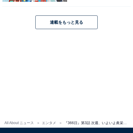
連載をもっと見る
『366日』あらすじバックナンバー
・
第2話
・
第1話
この記事の筆者：
地子給 奈穂
編集・ライター歴17年。マンガ、小説、雑誌等の編
All About ニュース
エンタメ
『366日』第3話 次週、いよいよ眞栄田郷敦“遥斗”が……!? 今期ドラマの“ネタかぶり”を指摘する声も
集を経てフリーライターに転向後、グルメ、観光、