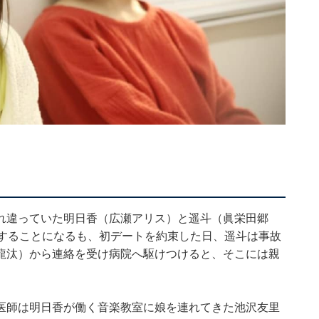
れ違っていた明日香（広瀬アリス）と遥斗（眞栄田郷
際することになるも、初デートを約束した日、遥斗は事故
龍汰）から連絡を受け病院へ駆けつけると、そこには親
医師は明日香が働く音楽教室に娘を連れてきた池沢友里