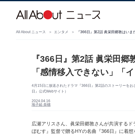
All About ニュース
エンタメ
『366日』第2話 眞栄田郷敦はい
『366日』第2話 眞栄田
「感情移入できない」「イ
4月15日に放送されたドラマ『366日』第2話のストーリーを
日』公式Webサイト）
2024.04.16
地子給 奈穂
広瀬アリスさん、眞栄田郷敦さんが共演するドラ
ぼむす』監督で贈るHYの名曲『366日』に着