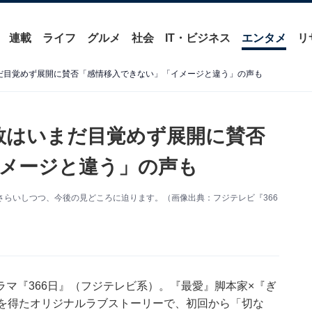
連載
ライフ
グルメ
社会
IT・ビジネス
エンタメ
リ
まだ目覚めず展開に賛否「感情移入できない」「イメージと違う」の声も
郷敦はいまだ目覚めず展開に賛否
メージと違う」の声も
おさらいしつつ、今後の見どころに迫ります。（画像出典：フジテレビ『366
マ『366日』（フジテレビ系）。『最愛』脚本家×『ぎ
想を得たオリジナルラブストーリーで、初回から「切な