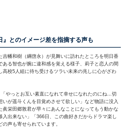
6日』とのイメージ差を指摘する声も
た吉幡和樹（綱啓永）が見舞いに訪れたところを明日香
である智也が腕に違和感を覚える様子、莉子と恋人の間
し高校5人組に待ち受けるツラい未来の兆しに心がざわ
らん」「やっとお互い素直になれて幸せになれたのにね…切
想いが遥斗くんを目覚めさせて欲しい」など物語に没入
た眞栄田郷敦君が早々にあんなことになってもう動かな
入出来ない」「366日、この曲好きだからドラマ楽し
どの声も寄せられています。