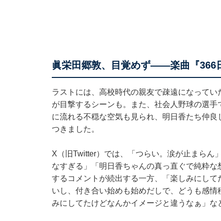
眞栄田郷敦、目覚めず――楽曲『36
ラストには、高校時代の親友で疎遠になってい
が目撃するシーンも。また、社会人野球の選手
に流れる不穏な空気も見られ、明日香たち仲良
つきました。
X（旧Twitter）では、「つらい。涙が止ま
なすぎる」「明日香ちゃんの真っ直ぐで純粋な
するコメントが続出する一方、「楽しみにして
いし、付き合い始めも始めだしで、どうも感情移
みにしてたけどなんかイメージと違うなぁ」な