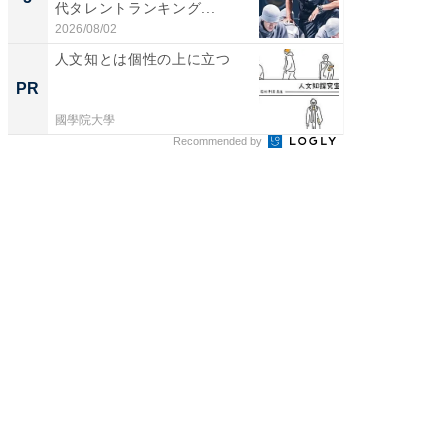
代タレントランキング...
がる
2026/08/02
國學院大
人文知とは個性の上に立つ
PR
國學院大學
Recommended by