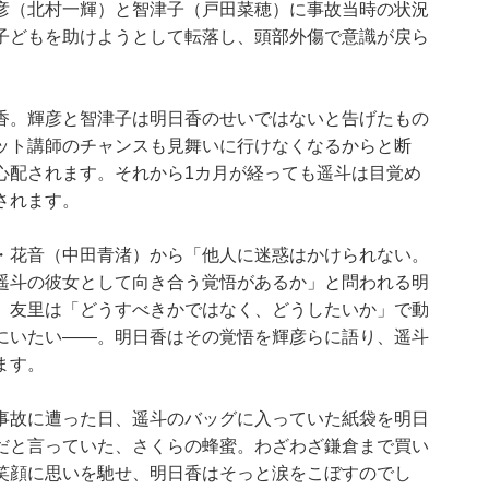
彦（北村一輝）と智津子（戸田菜穂）に事故当時の状況
子どもを助けようとして転落し、頭部外傷で意識が戻ら
香。輝彦と智津子は明日香のせいではないと告げたもの
ット講師のチャンスも見舞いに行けなくなるからと断
心配されます。それから1カ月が経っても遥斗は目覚め
されます。
・花音（中田青渚）から「他人に迷惑はかけられない。
遥斗の彼女として向き合う覚悟があるか」と問われる明
、友里は「どうすべきかではなく、どうしたいか」で動
にいたい――。明日香はその覚悟を輝彦らに語り、遥斗
ます。
事故に遭った日、遥斗のバッグに入っていた紙袋を明日
だと言っていた、さくらの蜂蜜。わざわざ鎌倉まで買い
笑顔に思いを馳せ、明日香はそっと涙をこぼすのでし