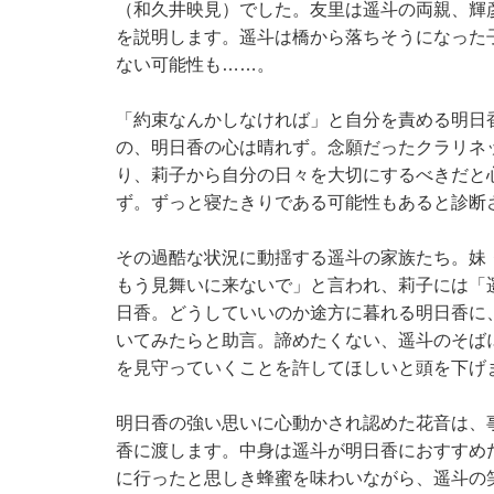
（和久井映見）でした。友里は遥斗の両親、輝
を説明します。遥斗は橋から落ちそうになった
ない可能性も……。
「約束なんかしなければ」と自分を責める明日
の、明日香の心は晴れず。念願だったクラリネ
り、莉子から自分の日々を大切にするべきだと
ず。ずっと寝たきりである可能性もあると診断
その過酷な状況に動揺する遥斗の家族たち。妹
もう見舞いに来ないで」と言われ、莉子には「
日香。どうしていいのか途方に暮れる明日香に
いてみたらと助言。諦めたくない、遥斗のそば
を見守っていくことを許してほしいと頭を下げ
明日香の強い思いに心動かされ認めた花音は、
香に渡します。中身は遥斗が明日香におすすめ
に行ったと思しき蜂蜜を味わいながら、遥斗の