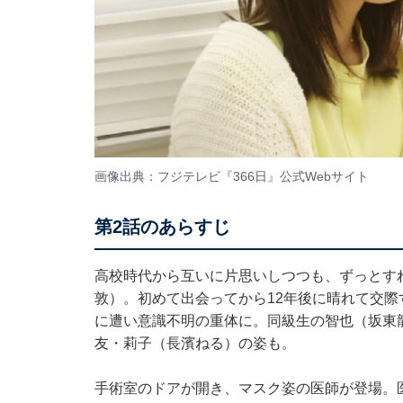
画像出典：フジテレビ『366日』
公式Webサイト
第2話のあらすじ
高校時代から互いに片思いしつつも、ずっとす
敦）。初めて出会ってから12年後に晴れて交
に遭い意識不明の重体に。同級生の智也（坂東
友・莉子（長濱ねる）の姿も。
手術室のドアが開き、マスク姿の医師が登場。