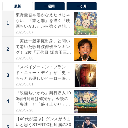
最新
一週間
一ヶ月
東野圭吾や湊かなえだけじゃ
【40代
ない、「業と罪」を描く『映
いと思う
1
1
画ちいかわ』から強く連想し
代タレン
た...
2026/08/07
2026/08/0
「実は一般家庭出身」と聞い
東野圭
て驚いた歌舞伎俳優ランキン
ない、
2
2
グ！ 2位「五代目 坂東玉三...
画ちい
た...
2023/06/08
2026/08/0
『スパイダーマン：ブラン
ワケあ
ド・ニュー・デイ』が「史上
マ『フ
3
3
もっとも優しいヒーロー映
演技連発
画」に...
の...
2026/08/01
2026/08/0
『映画ちいかわ』興行収入10
「FRUI
0億円到達は確実か。今後の
うまい
4
4
「失速」と「盛り上がり」
ング！ 2
が...
2026/07/28
2026/08/0
【40代が選ぶ】ダンスがうま
人と環
いと思うSTARTO社所属の30
くと多
5
PR