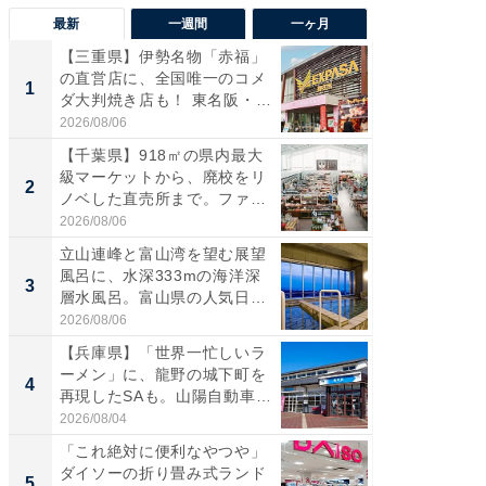
最新
一週間
一ヶ月
【三重県】伊勢名物「赤福」
【兵庫
の直営店に、全国唯一のコメ
ーメン
1
1
ダ大判焼き店も！ 東名阪・
再現した
伊...
道...
2026/08/06
2026/08/0
【千葉県】918㎡の県内最大
【三重
級マーケットから、廃校をリ
「鈴鹿天
2
2
ノベした直売所まで。ファ
は100
ー...
2026/08/06
2026/08/0
立山連峰と富山湾を望む展望
ステラ
風呂に、水深333mの海洋深
詰め放題
3
3
層水風呂。富山県の人気日
00円で「
帰...
2026/08/06
2026/08/0
【兵庫県】「世界一忙しいラ
「ミニオ
ーメン」に、龍野の城下町を
ッグ！ 
4
4
再現したSAも。山陽自動車
ど、夏限
道...
2026/08/04
2026/08/0
「これ絶対に便利なやつや」
【埼玉
ダイソーの折り畳み式ランド
「行田天
5
5