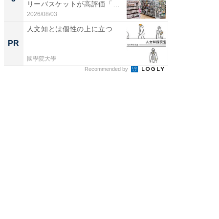
リーバスケットが高評価「使
は和の
わ...
が...
2026/08/03
2026/08/0
人文知とは個性の上に立つ
全国の
付きの
PR
PR
國學院大學
COCO VIL
Recommended by