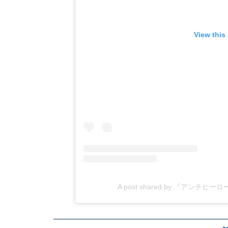
View this
A post shared by 『アンチヒー