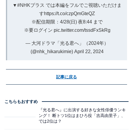
▼
#NHKプラス
では本編をフルでご視聴いただけま
す
https://t.co/czpQmGteQZ
※配信期限：4/28(日) 夜8:44 まで
※要ログイン
pic.twitter.com/tssdFxSkRg
— 大河ドラマ「光る君へ」（2024年）
(@nhk_hikarukimie)
April 22, 2024
記事に戻る
こちらもおすすめ
『光る君へ』に出演する好きな女性俳優ランキ
ング！ 断トツ1位はまひろ役「吉高由里子」、
では2位は？