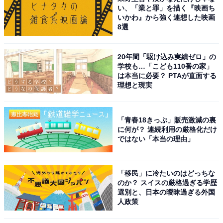
い、「業と罪」を描く『映画ち
いかわ』から強く連想した映画
8選
20年間「駆け込み実績ゼロ」の
学校も…「こども110番の家」
は本当に必要？ PTAが直面する
理想と現実
「青春18きっぷ」販売激減の裏
に何が？ 連続利用の厳格化だけ
ではない「本当の理由」
「移民」に冷たいのはどっちな
のか？ スイスの厳格過ぎる学歴
選別と、日本の曖昧過ぎる外国
人政策