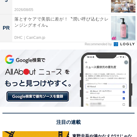
5
2026/08/05
落とすケアで美肌に差が！〝潤い呼び込むクレ
ンジングオイル〟
PR
DHC｜CanCam.jp
Recommended by
注目の連載
東野圭吾や湊かなえだけじゃな