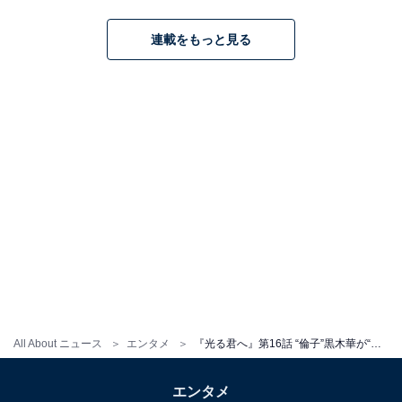
連載をもっと見る
All About ニュース
エンタメ
『光る君へ』第16話 “倫子”黒木華が“道長”柄本佑の女の影に察知……少女マンガ的展開にSNS沸騰！
エンタメ