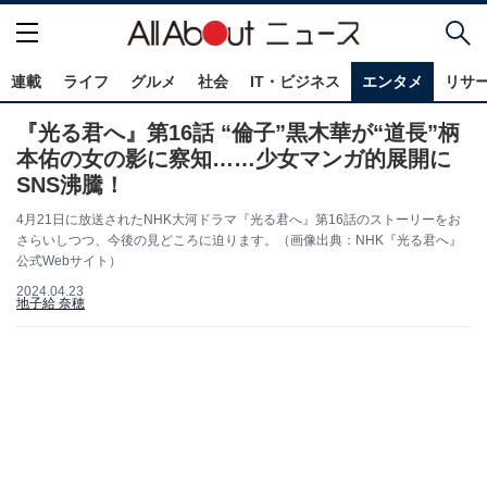
連載
ライフ
グルメ
社会
IT・ビジネス
エンタメ
リサ
『光る君へ』第16話 “倫子”黒木華が“道長”柄
本佑の女の影に察知……少女マンガ的展開に
SNS沸騰！
4月21日に放送されたNHK大河ドラマ『光る君へ』第16話のストーリーをお
さらいしつつ、今後の見どころに迫ります。（画像出典：NHK『光る君へ』
公式Webサイト）
2024.04.23
地子給 奈穂