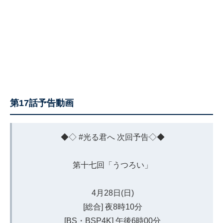
第17話予告動画
◆◇
#光る君へ
次回予告◇◆
第十七回「うつろい」
4月28日(日)
[総合] 夜8時10分
[BS・BSP4K] 午後6時00分