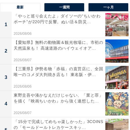
最新
一週間
一ヶ月
「やっと巡り会えたよ」ダイソーの“ちいかわ
ポーチ”が220円で反響。ぬい活＆防災...
1
2026/08/06
【愛知県】無料の動物園＆観光牧場に、市初の
天然温泉も！ 高速道路のハイウェイオア...
2
2026/08/07
【三重県】伊勢名物「赤福」の直営店に、全国
唯一のコメダ大判焼き店も！ 東名阪・伊...
3
2026/08/06
東野圭吾や湊かなえだけじゃない、「業と罪」
を描く『映画ちいかわ』から強く連想した...
4
2026/08/07
「15分で完成してめちゃ楽しかった」3COINS
の「モールドールトレカケースキッ...