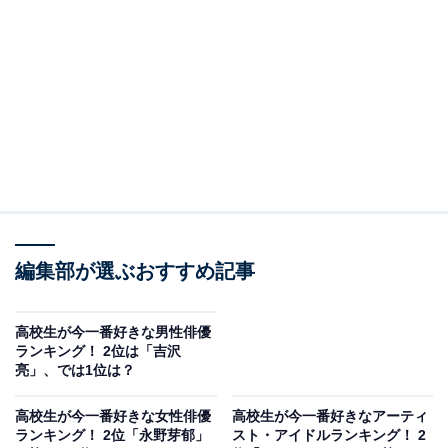
A post shared by 花江夏樹 (@hanae_natsuki0626)
2位は、花江夏樹さん。花江さんの知名度を一気に引き
上げたアニメ『鬼滅の刃』の主人公・竈門炭治郎（かま
どたんじろう）役をはじめ、『東京喰種』シリーズの金
編集部が選ぶおすすめ記事
木研／佐々木琲世（かねき けん／ささきはいせ）役、
『刀剣乱舞』の髭切（ひげきり）、『チェンソーマン』
高校生が今一番好きな男性俳優
のサメの魔人役、『四月は君の嘘』の有馬公生役など、
ランキング！ 2位は「吉沢
亮」、では1位は？
数多くの人気アニメやゲーム作品に出演しています。演
技幅が広く、声によるキャラクターの繊細な心理描写に
高校生が今一番好きな女性俳優
高校生が今一番好きなアーティ
多くの人が魅了されています。
ランキング！ 2位「永野芽郁」
スト・アイドルランキング！ 2