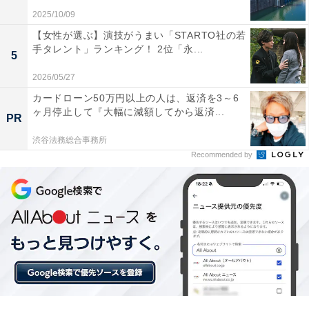
A post shared by 梶裕貴 (@yuki_kaji_official)
2025/10/09
【女性が選ぶ】演技がうまい「STARTO社の若
手タレント」ランキング！ 2位「永...
1位は、梶裕貴さん。『進撃の巨人』の主人公、エレ
5
ン・イェーガー役、2月に劇場版が公開された『ハイキ
2026/05/27
ュー!!』の孤爪研磨（こづめけんま）役、『僕のヒーロー
カードローン50万円以上の人は、返済を3～6
アカデミア』の轟焦凍（とどろきしょうと）役、『七つ
ヶ月停止して『大幅に減額してから返済...
PR
の大罪』のメリオダス役など、演技力の高さとイケメン
渋谷法務総合事務所
ボイスで数多くの話題作に出演しています。2024年に実
Recommended by
写化ドラマの放送と映画公開で話題の『からかい上手の
高木さん』アニメ版で高木さんにからかわれる男の子・
西片役を演じています。
この記事の筆者：福島 ゆき プロフィール
アニメや漫画のレビュー、エンタメトピックスなどを中
心に、オールジャンルで執筆中のライター。時々、店舗
取材などのリポート記事も担当。All AboutおよびAll