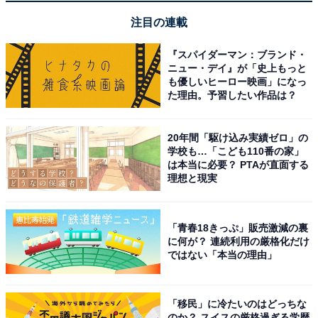
About ニュースでのライター歴は5年。
注目の連載
『スパイダーマン：ブランド・
4位までの全ランキング結果を見
ニュー・デイ』が「史上もっと
次ページ
る
も優しいヒーロー映画」になっ
た理由。予習したい作品は？
20年間「駆け込み実績ゼロ」の
学校も…「こども110番の家」
は本当に必要？ PTAが直面する
理想と現実
「青春18きっぷ」販売激減の裏
に何が？ 連続利用の厳格化だけ
ではない「本当の理由」
「移民」に冷たいのはどっちな
のか？ スイスの厳格過ぎる学歴