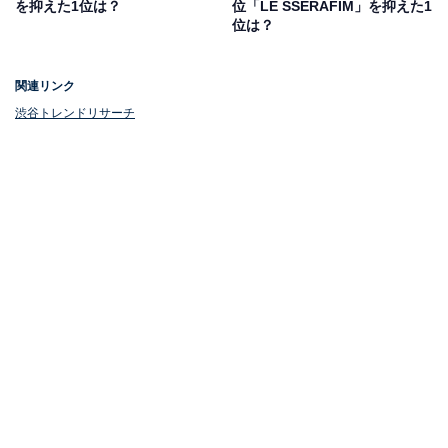
を抑えた1位は？
位「LE SSERAFIM」を抑えた1
位は？
関連リンク
渋谷トレンドリサーチ
1位：梶裕貴