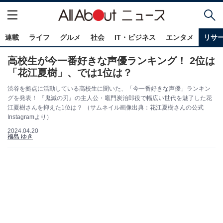
連載
ライフ
グルメ
社会
IT・ビジネス
エンタメ
リサ
高校生が今一番好きな声優ランキング！ 2位は
「花江夏樹」、では1位は？
渋谷を拠点に活動している高校生に聞いた、「今一番好きな声優」ランキン
グを発表！ 『鬼滅の刃』の主人公・竈門炭治郎役で幅広い世代を魅了した花
江夏樹さんを抑えた1位は？ （サムネイル画像出典：花江夏樹さんの公式
Instagramより）
2024.04.20
福島 ゆき