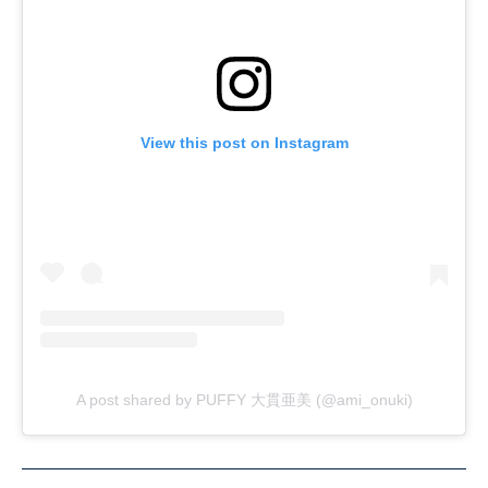
View this post on Instagram
A post shared by PUFFY 大貫亜美 (@ami_onuki)