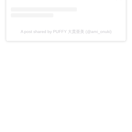
A post shared by PUFFY 大貫亜美 (@ami_onuki)