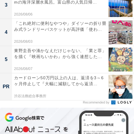
mの海洋深層水風呂。富山県の人気日帰...
3
2026/08/06
「これ絶対に便利なやつや」ダイソーの折り畳
み式ランドリーバスケットが高評価「使わ...
4
2026/08/03
東野圭吾や湊かなえだけじゃない、「業と罪」
を描く『映画ちいかわ』から強く連想した...
5
2026/08/07
カードローン50万円以上の人は、返済を3～6
ヶ月停止して『大幅に減額してから返済...
PR
渋谷法務総合事務所
Recommended by