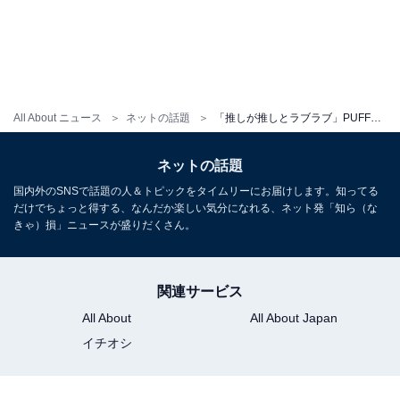
All About ニュース
ネットの話題
「推しが推しとラブラブ」PUFFY・大貫亜美、aikoとの密着ショット公開！ 「なんなん2人とも可愛いすぎ」
ネットの話題
国内外のSNSで話題の人＆トピックをタイムリーにお届けします。知ってる
だけでちょっと得する、なんだか楽しい気分になれる、ネット発「知ら（な
きゃ）損」ニュースが盛りだくさん。
関連サービス
All About
All About Japan
イチオシ