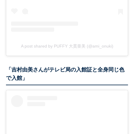
A post shared by PUFFY 大貫亜美 (@ami_onuki)
「吉村由美さんがテレビ局の入館証と全身同じ色
で入館」