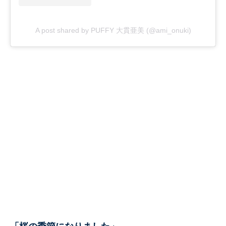
A post shared by PUFFY 大貫亜美 (@ami_onuki)