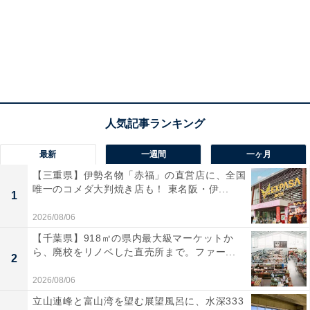
最新
一週間
一ヶ月
【三重県】伊勢名物「赤福」の直営店に、全国
唯一のコメダ大判焼き店も！ 東名阪・伊...
1
2026/08/06
【千葉県】918㎡の県内最大級マーケットか
ら、廃校をリノベした直売所まで。ファー...
2
2026/08/06
立山連峰と富山湾を望む展望風呂に、水深333