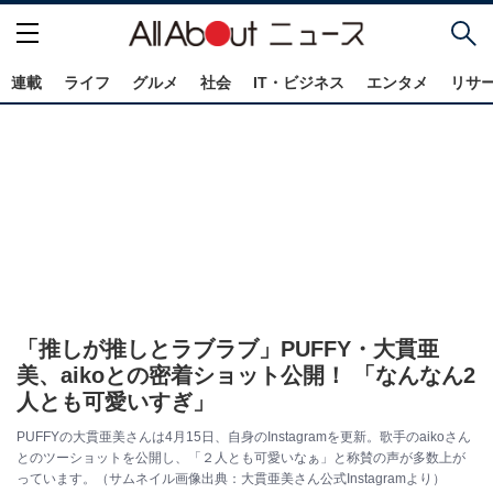
連載
ライフ
グルメ
社会
IT・ビジネス
エンタメ
リサ
「推しが推しとラブラブ」PUFFY・大貫亜
美、aikoとの密着ショット公開！ 「なんなん2
人とも可愛いすぎ」
PUFFYの大貫亜美さんは4月15日、自身のInstagramを更新。歌手のaikoさん
とのツーショットを公開し、「２人とも可愛いなぁ」と称賛の声が多数上が
っています。（サムネイル画像出典：大貫亜美さん公式Instagramより）