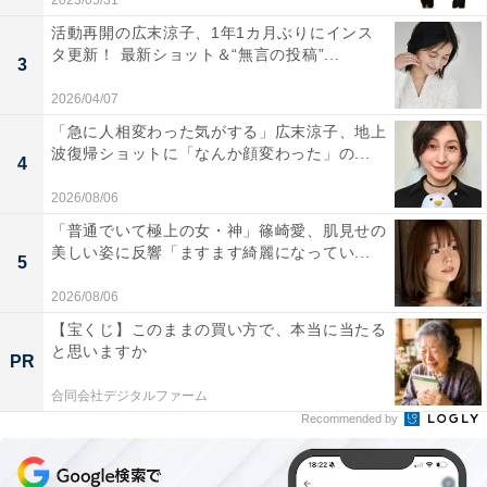
2023/05/31
活動再開の広末涼子、1年1カ月ぶりにインス
タ更新！ 最新ショット＆“無言の投稿”...
3
2026/04/07
「急に人相変わった気がする」広末涼子、地上
波復帰ショットに「なんか顔変わった」の...
4
2026/08/06
「普通でいて極上の女・神」篠崎愛、肌見せの
美しい姿に反響「ますます綺麗になってい...
5
2026/08/06
【宝くじ】このままの買い方で、本当に当たる
と思いますか
PR
合同会社デジタルファーム
Recommended by