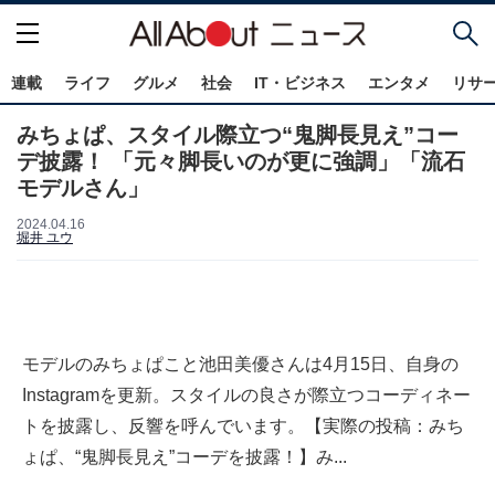
連載
ライフ
グルメ
社会
IT・ビジネス
エンタメ
リサ
みちょぱ、スタイル際立つ“鬼脚長見え”コー
デ披露！ 「元々脚長いのが更に強調」「流石
モデルさん」
2024.04.16
堀井 ユウ
モデルのみちょぱこと池田美優さんは4月15日、自身の
Instagramを更新。スタイルの良さが際立つコーディネー
トを披露し、反響を呼んでいます。【実際の投稿：みち
ょぱ、“鬼脚長見え”コーデを披露！】み...