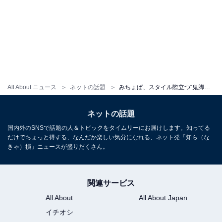
All About ニュース
ネットの話題
みちょぱ、スタイル際立つ“鬼脚長見え”コーデ披露！ 「元々脚長いのが更に強調」「流石モデルさん」
ネットの話題
国内外のSNSで話題の人＆トピックをタイムリーにお届けします。知ってる
だけでちょっと得する、なんだか楽しい気分になれる、ネット発「知ら（な
きゃ）損」ニュースが盛りだくさん。
関連サービス
All About
All About Japan
イチオシ