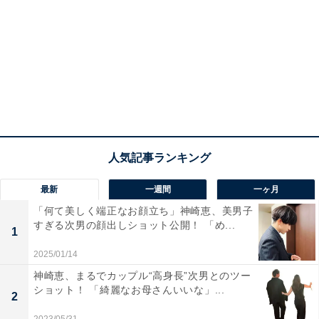
最新
一週間
一ヶ月
「何て美しく端正なお顔立ち」神崎恵、美男子
すぎる次男の顔出しショット公開！ 「め...
1
2025/01/14
神崎恵、まるでカップル“高身長”次男とのツー
ショット！ 「綺麗なお母さんいいな」...
2