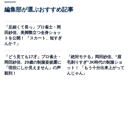
編集部が選ぶおすすめ記事
「足細くて長っ」プロ雀士・岡
田紗佳、美脚際立つ全身ショッ
トを公開！ 「スカート、短すぎ
んか？」
「どう見ても17才」プロ雀士・
「絶対モテる」岡田紗佳、“眉
岡田紗佳、29歳の制服姿披露に
毛剃りすぎ”JK時代の制服ショ
「現役にしか見えません」の声
ット！ 「もう十分出来上がって
殺到！
んじゃん」