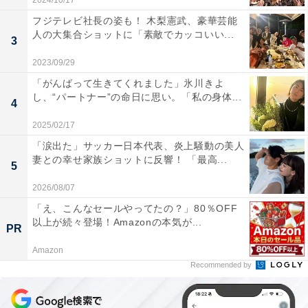
2024/10/17
フジテレビ社長の姿も！ 木梨憲武、豪華芸能
人の大集合ショットに「素敵でカッコいい...
3
2023/09/29
「がんばって生きてくれました」氷川きよ
し、“パートナー”の命日に思い。「私の身体...
4
2025/02/17
「涙出た」サッカー日本代表、炎上騒動の美人
妻との幸せ家族ショットに反響！ 「最高...
5
2026/08/07
「え、こんなセールやってたの？」80％OFF
以上が続々登場！Amazonの本気が...
PR
Amazon
Recommended by