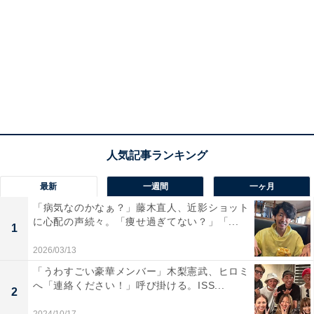
最新
一週間
一ヶ月
「病気なのかなぁ？」藤木直人、近影ショット
に心配の声続々。「痩せ過ぎてない？」「...
1
2026/03/13
「うわすごい豪華メンバー」木梨憲武、ヒロミ
へ「連絡ください！」呼び掛ける。ISS...
2