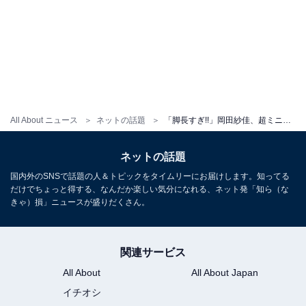
All About ニュース
ネットの話題
「脚長すぎ!!」岡田紗佳、超ミニスカで圧巻の美脚を披露！ 「フィギュアのようなプロポーション」
ネットの話題
国内外のSNSで話題の人＆トピックをタイムリーにお届けします。知ってる
だけでちょっと得する、なんだか楽しい気分になれる、ネット発「知ら（な
きゃ）損」ニュースが盛りだくさん。
関連サービス
All About
All About Japan
イチオシ