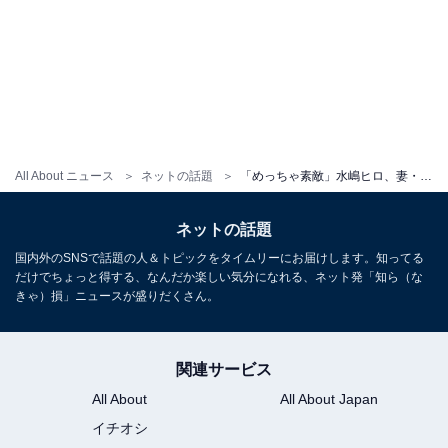
All About ニュース
ネットの話題
「めっちゃ素敵」水嶋ヒロ、妻・絢香が撮影した娘2人との家族ショットを公開！ 「夫婦愛が伝わります」
ネットの話題
国内外のSNSで話題の人＆トピックをタイムリーにお届けします。知ってる
だけでちょっと得する、なんだか楽しい気分になれる、ネット発「知ら（な
きゃ）損」ニュースが盛りだくさん。
関連サービス
All About
All About Japan
イチオシ