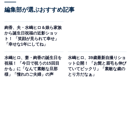
編集部が選ぶおすすめ記事
絢香、夫・水嶋ヒロ＆娘ら家族
から誕生日祝福の近影ショッ
ト！ 「笑顔が見られて幸せ」
「幸せな1年にしてね」
水嶋ヒロ、妻・絢香の誕生日を
水嶋ヒロ、39歳最新自撮りショ
祝福！ 「今日で祝うの15回目
ット公開！ 「お髭と眉毛も伸び
かも」に「なんて素敵な旦那
ていてビックリ」「素敵な歳の
様」「憧れのご夫婦」の声
とり方だなぁ」