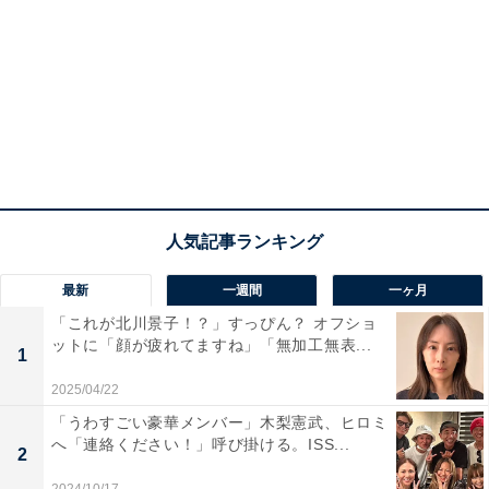
最新
一週間
一ヶ月
「これが北川景子！？」すっぴん？ オフショ
ットに「顔が疲れてますね」「無加工無表...
1
2025/04/22
「うわすごい豪華メンバー」木梨憲武、ヒロミ
へ「連絡ください！」呼び掛ける。ISS...
2