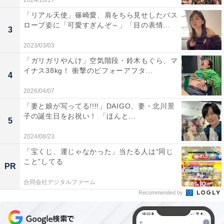
2024/10/17
「リアル天使」篠崎愛、肩をちら見せしたバス
ローブ姿に「可愛すぎんぞ～」「目の表情...
3
2023/03/03
「ガリガリやんけ」空気階段・鈴木もぐら、マ
イナス38kg！ 衝撃のビフォーアフタ...
4
2026/04/07
「妻と娘が写ってる!!!!」DAIGO、妻・北川景
子の誕生日をお祝い！ 「ほんと...
5
2024/08/23
「宝くじ、運じゃなかった」当たる人は“同じ
こと”してる
PR
合同会社デジタルファーム
Recommended by