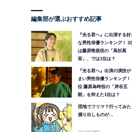
編集部が選ぶおすすめ記事
『光る君へ』に出演する好
な男性俳優ランキング！ 2
は藤原惟規役の「高杉真
宙」、では1位は？
『光る君へ』出演の演技が
まい男性俳優ランキング！ 
位 藤原為時役の「岸谷五
朗」を抑えた1位は？
団地でフリマ？行ってみた
掘り出しものが…
PR(UR都市機構)