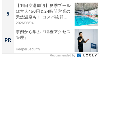
【羽田空港周辺】夏季プール
【石川
は大人450円＆24時間営業の
湯】「天
5
5
天然温泉も！ コスパ抜群...
賀ゆめ
お...
2026/08/04
2026/08/0
事例から学ぶ『特権アクセス
モノが
管理』
た里歩
PR
PR
の」は
KeeperSecurity
UR都市機
Recommended by