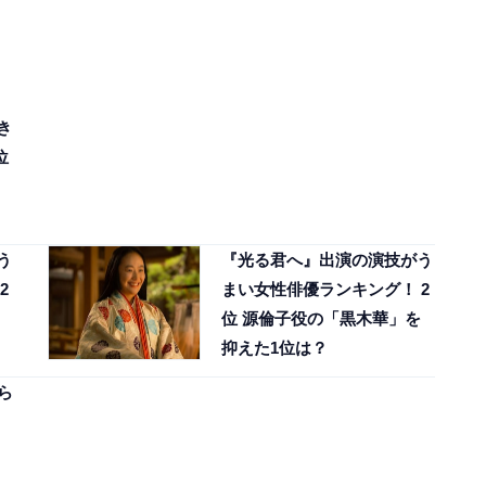
き
位
う
『光る君へ』出演の演技がう
2
まい女性俳優ランキング！ 2
位 源倫子役の「黒木華」を
抑えた1位は？
ら