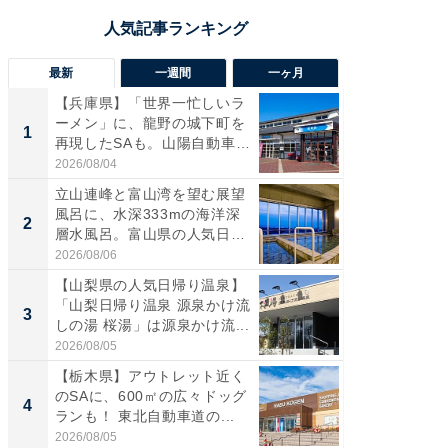
最新
一週間
一ヶ月
【兵庫県】「世界一忙しいラ
【三重
ーメン」に、龍野の城下町を
「鈴鹿天
1
1
再現したSAも。山陽自動車
は100
道...
2026/08/04
2026/08/0
立山連峰と富山湾を望む展望
「ミニオ
風呂に、水深333mの海洋深
ッグ！ 
2
2
層水風呂。富山県の人気日
ど、夏限
帰...
2026/08/06
2026/08/0
【山梨県の人気日帰り温泉】
ステラ
「山梨日帰り温泉 源泉かけ流
詰め放題
3
3
しの湯 桜湯」は源泉かけ流...
00円で「
2026/08/05
2026/08/0
【栃木県】アウトレット近く
【埼玉
のSAに、600㎡の広々ドッグ
「行田天
4
4
ランも！ 東北自動車道の...
は和の
が...
2026/08/05
2026/08/0