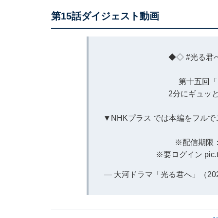
第15話ダイジェスト動画
◆◇
#光る君
第十五回「
2分にギュッ
▼NHKプラス では本編をフル
※配信期限：4/
※要ログイン
pic
— 大河ドラマ「光る君へ」（2024年） 