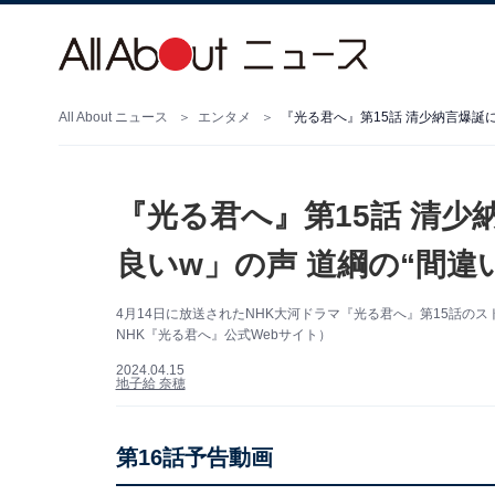
All About ニュース
エンタメ
『光る君へ』第15話 清少納言爆誕
『光る君へ』第15話 清
良いw」の声 道綱の“間違
4月14日に放送されたNHK大河ドラマ『光る君へ』第15話の
NHK『光る君へ』公式Webサイト）
2024.04.15
地子給 奈穂
第16話予告動画