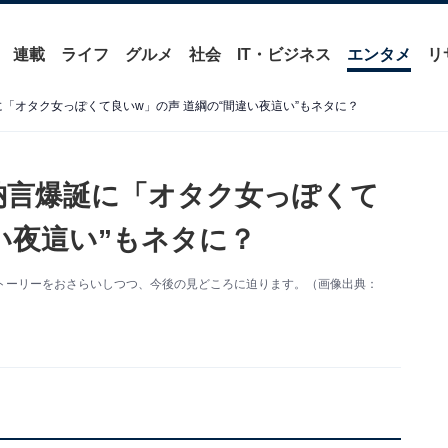
連載
ライフ
グルメ
社会
IT・ビジネス
エンタメ
リ
に「オタク女っぽくて良いw」の声 道綱の“間違い夜這い”もネタに？
少納言爆誕に「オタク女っぽくて
い夜這い”もネタに？
ストーリーをおさらいしつつ、今後の見どころに迫ります。（画像出典：