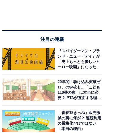
注目の連載
『スパイダーマン：ブラ
ンド・ニュー・デイ』が
「史上もっとも優しいヒ
ーロー映画」になった理
由。予習したい作品は？
20年間「駆け込み実績ゼ
ロ」の学校も…「こども
110番の家」は本当に必
要？ PTAが直面する理想
と現実
「青春18きっぷ」販売激
減の裏に何が？ 連続利用
の厳格化だけではない
「本当の理由」