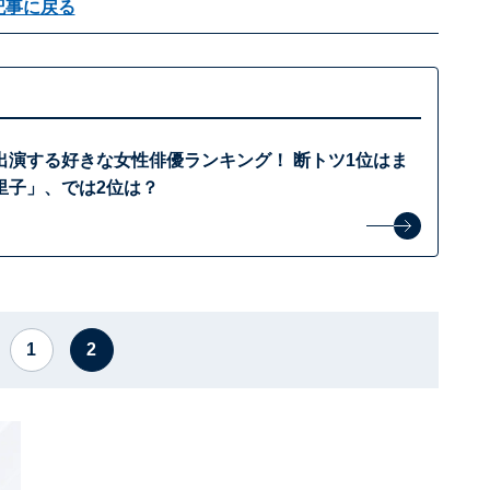
記事に戻る
出演する好きな女性俳優ランキング！ 断トツ1位はま
里子」、では2位は？
1
2