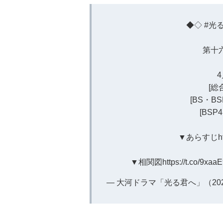
◆◇
#光
第十
4
[総
[BS・BS
[BSP
▼あらすじ
h
▼相関図
https://t.co/9xaa
— 大河ドラマ「光る君へ」（2024年） 