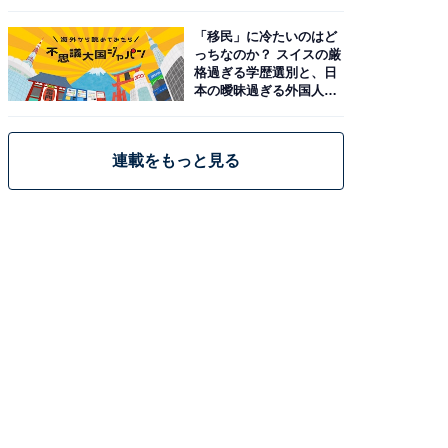
「移民」に冷たいのはど
っちなのか？ スイスの厳
格過ぎる学歴選別と、日
本の曖昧過ぎる外国人政
策
連載をもっと見る