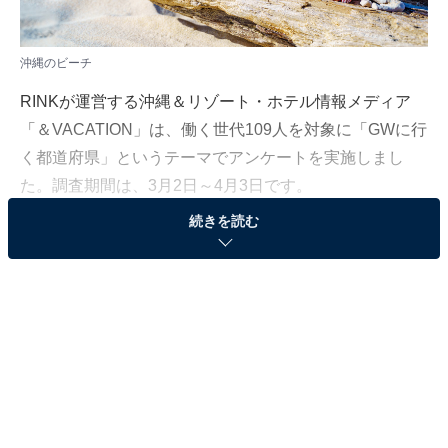
沖縄のビーチ
RINKが運営する沖縄＆リゾート・ホテル情報メディア
「＆VACATION」は、働く世代109人を対象に「GWに行
く都道府県」というテーマでアンケートを実施しまし
た。調査期間は、3月2日～4月3日です。
続きを読む
＞5位までのランキング結果を見る
2位：沖縄県
2位は「沖縄県」でした。GWの沖縄旅行は、日常から離
れてリフレッシュするのにぴったりな選択肢です。エメ
ラルドグリーンの海でマリンスポーツを楽しんだり、美
ら海水族館などの観光スポットを訪れたりと、アクティ