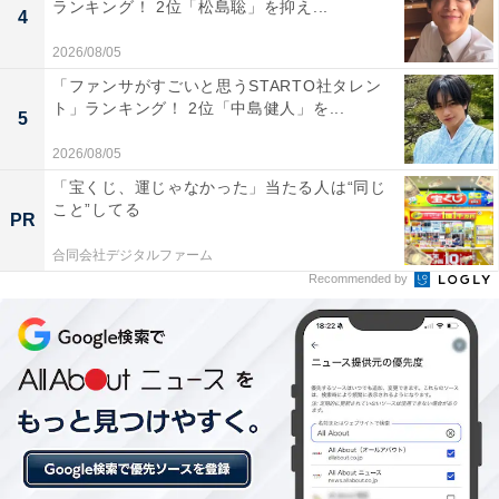
ランキング！ 2位「松島聡」を抑え...
4
2026/08/05
「ファンサがすごいと思うSTARTO社タレン
ト」ランキング！ 2位「中島健人」を...
5
こちらもおすすめ
2026/08/05
働く世代に聞いた「旅行でおすすめの湖」ラン
キング！ 2位「洞爺湖（北海道）」、1位は？
「宝くじ、運じゃなかった」当たる人は“同じ
こと”してる
PR
合同会社デジタルファーム
Recommended by
1
2