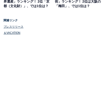
界遺産」ランキング！ 2位「京
街」ランキング！ 2位は大阪の
都（文化財）」、では1位は？
「梅田」、では1位は？
関連リンク
1位：北海道
プレスリリース
＆VACATION
1位は「北海道」でした。GWの北海道は、春の訪れを感
じられる絶好の時期です。気温も過ごしやすく、アウト
ドアアクティビティにも最適。エリアによっては桜が見
頃を迎えます。観光スポットが多岐にわたるので、自分
のペースで旅行プランを立てられるのも魅力です。北海
道ならではのグルメや、雄大な自然景観を堪能しなが
ら、ゆったりとした休日を満喫できるでしょう。
回答者からは「北海道の大自然を楽しみに行く予定で
す。GWには桜などが見頃で、美しい景色を楽しみたい
です」といったコメントが寄せられていました。