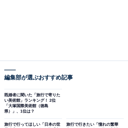
ブに過ごせるでしょう。沖縄ならではのおいしい食事や
リラックスできるリゾートホテルで、ゆったりとした休
日を過ごすのもよさそうです。
回答者からは「GWにはすでに海水浴が楽しめる沖縄に
行きたいです。美しいビーチでのんびり過ごしたいで
す」といったコメントが寄せられていました。
編集部が選ぶおすすめ記事
既婚者に聞いた「旅行で寄りた
い美術館」ランキング！ 2位
「大塚国際美術館（徳島
県）」、1位は？
旅行で行ってほしい「日本の世
旅行で行きたい「憧れの繁華