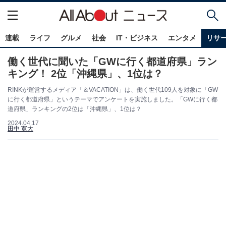
連載
ライフ
グルメ
社会
IT・ビジネス
エンタメ
リサ
働く世代に聞いた「GWに行く都道府県」ラン
キング！ 2位「沖縄県」、1位は？
RINKが運営するメディア「＆VACATION」は、働く世代109人を対象に「GW
に行く都道府県」というテーマでアンケートを実施しました。「GWに行く都
道府県」ランキングの2位は「沖縄県」、1位は？
2024.04.17
田中 寛大