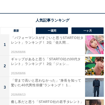
※回答者コメントは原文ママです
最新
一週間
一ヶ月
5位までの全ランキング結果を見
次ページ
「パフォーマンスがすごいと思うSTARTO社タ
る
レント」ランキング！ 2位「佐久間...
1
2026/08/06
ギャップがあると思う「STARTO社の30代タ
レント」ランキング！ 2位「ジェシ...
2
2026/08/06
「背まで高いと思わなかった」“身長を知って
驚いた40代男性俳優”ランキング！ 1...
3
2026/06/13
癒し系だと思う「STARTO社の若手タレント」