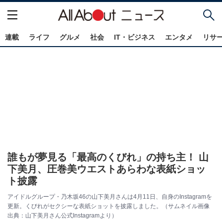
連載
ライフ
グルメ
社会
IT・ビジネス
エンタメ
リサ
誰もが夢見る「最高のくびれ」の持ち主！ 山
下美月、圧巻美ウエストあらわな表紙ショッ
ト披露
アイドルグループ・乃木坂46の山下美月さんは4月11日、自身のInstagramを
更新。くびれがセクシーな表紙ショットを披露しました。（サムネイル画像
出典：山下美月さん公式Instagramより）