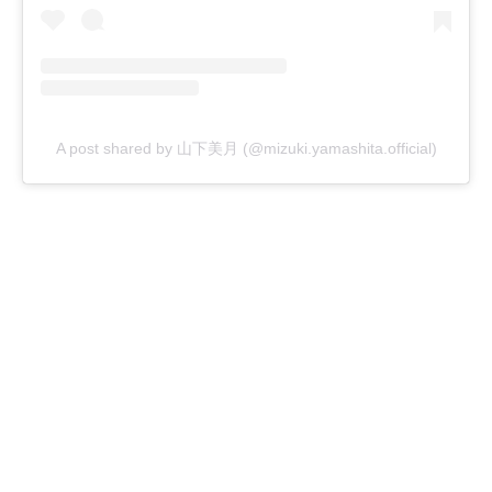
A post shared by 山下美月 (@mizuki.yamashita.official)