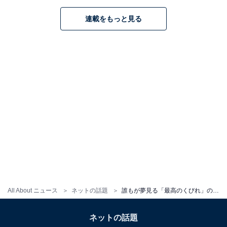
連載をもっと見る
All About ニュース
ネットの話題
誰もが夢見る「最高のくびれ」の持ち主！ 山下美月、圧巻美ウエストあらわな表紙ショット披露
ネットの話題