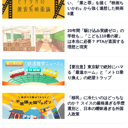
い、「業と罪」を描く『映画ち
いかわ』から強く連想した映画
8選
20年間「駆け込み実績ゼロ」の
学校も…「こども110番の家」
は本当に必要？ PTAが直面する
理想と現実
【要注意】東京駅で絶対にハマ
る「最遠ホーム」と「メトロ乗
り換え」の絶望トラップ
「移民」に冷たいのはどっちな
のか？ スイスの厳格過ぎる学歴
選別と、日本の曖昧過ぎる外国
人政策