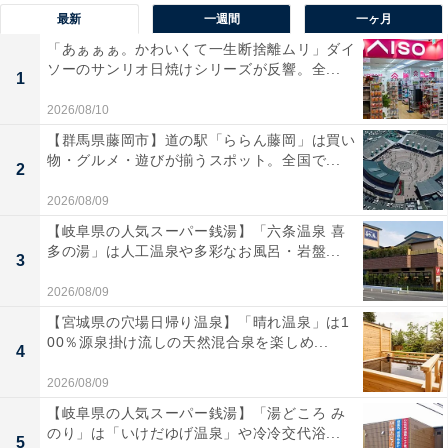
最新
一週間
一ヶ月
「あぁぁぁ。かわいくて一生断捨離ムリ」ダイ
ソーのサンリオ日焼けシリーズが反響。全...
1
2026/08/10
【群馬県藤岡市】道の駅「ららん藤岡」は買い
物・グルメ・遊びが揃うスポット。全国で...
2
2026/08/09
【岐阜県の人気スーパー銭湯】「六条温泉 喜
多の湯」は人工温泉や多彩なお風呂・岩盤...
3
2026/08/09
【宮城県の穴場日帰り温泉】「晴れ温泉」は1
00％源泉掛け流しの天然混合泉を楽しめ...
4
2026/08/09
【岐阜県の人気スーパー銭湯】「湯どころ み
のり」は「いけだゆげ温泉」や冷冷交代浴...
5