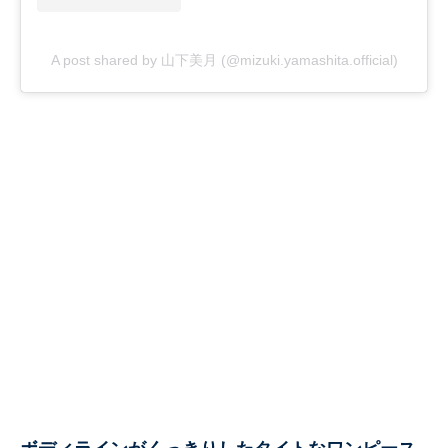
A post shared by 山下美月 (@mizuki.yamashita.official)