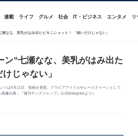
連載
ライフ
グルメ
社会
IT・ビジネス
エンタメ
リ
”七瀬なな、美乳がはみ出たビキニショット！ 「細いだけじゃない」
ーン”七瀬なな、美乳がはみ出た
だけじゃない」
カウントは4月11日、投稿を更新。グラビアアイドルやレースクイーンとして
像出典：『週刊ヤングジャンプ』公式Instagramより）