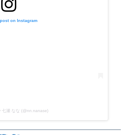
 post on Instagram
 by 七瀬 なな (@nn.nanase)