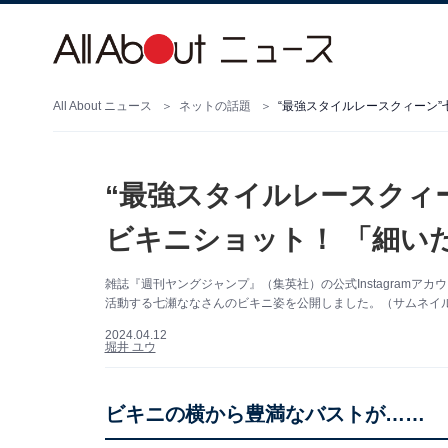
All About ニュース
ネットの話題
“最強スタイルレースクィーン
“最強スタイルレースクィ
ビキニショット！ 「細い
雑誌『週刊ヤングジャンプ』（集英社）の公式Instagramア
活動する七瀬ななさんのビキニ姿を公開しました。（サムネイル画
2024.04.12
堀井 ユウ
ビキニの横から豊満なバストが……