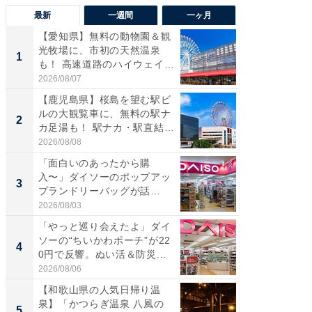
最新
一週間
一ヶ月
【愛知県】無料の動物園＆観
【兵庫
光牧場に、市初の天然温泉
ーメン
1
1
も！ 高速道路のハイウェイオ
再現した
ア...
道...
2026/08/07
2026/08/0
【鹿児島県】桜島を望む駅ビ
【三重
ルの大観覧車に、無料の駅ナ
の直営
2
2
カ足湯も！ 駅ナカ・駅直結
ダ大判焼
ス...
伊...
2026/08/08
2026/08/0
「面白いのあったから購
【千葉県
入〜」ダイソーのポップアッ
級マー
3
3
プランドリーバッグが話
ノベし
題。“さま...
ー...
2026/08/03
2026/08/0
「やっと巡り会えたよ」ダイ
「100
ソーの“ちいかわポーチ”が22
スタン
4
4
0円で反響。ぬい活＆防災...
ュックが
2026/08/06
2026/08/0
【和歌山県の人気日帰り温
立山連
泉】「かつらぎ温泉 八風の
風呂に、
5
5