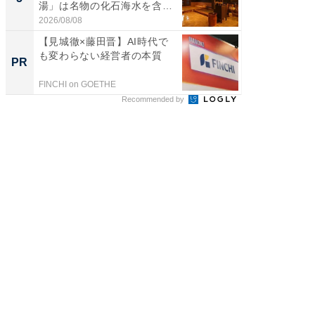
湯」は名物の化石海水を含ん
層水風
だ濃...
帰...
2026/08/08
2026/08/0
【見城徹×藤田晋】AI時代で
【見城徹
も変わらない経営者の本質
も変わ
PR
PR
FINCHI on GOETHE
FINCHI o
Recommended by