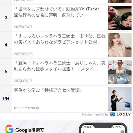
2025/07/28
「世間をにぎわせている」動物系YouTuber、
違法行為の告発に声明「飼育してい...
3
2025/02/07
「えっっろい」ヘラヘラ三銃士・まりな、圧巻
の美バストあらわなグラビアショット公開...
4
2023/09/29
「豊胸！？」ヘラヘラ三銃士・ありしゃん、美
乳あらわな圧巻スタイル披露！ 「スタイ...
5
2024/05/17
事例から学ぶ『特権アクセス管理』
PR
KeeperSecurity
Recommended by