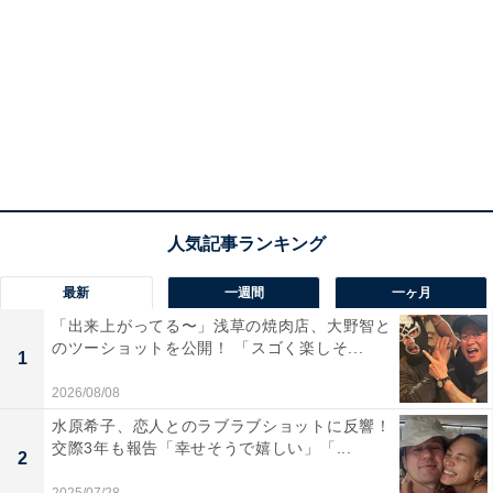
最新
一週間
一ヶ月
「出来上がってる〜」浅草の焼肉店、大野智と
のツーショットを公開！ 「スゴく楽しそ...
1
2026/08/08
水原希子、恋人とのラブラブショットに反響！
交際3年も報告「幸せそうで嬉しい」「...
2