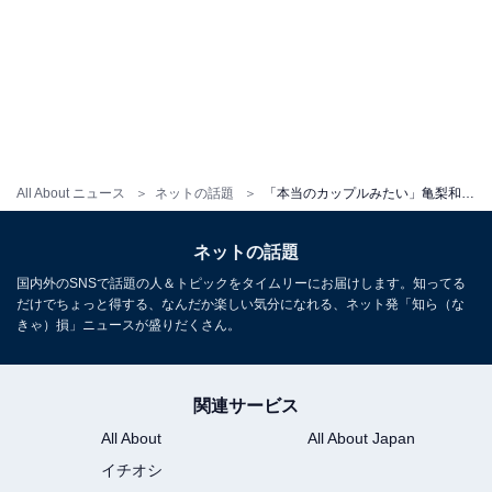
All About ニュース
ネットの話題
「本当のカップルみたい」亀梨和也＆石原さとみ、密着ツーショットに反響！ 「なんじゃこの可愛さ」
ネットの話題
国内外のSNSで話題の人＆トピックをタイムリーにお届けします。知ってる
だけでちょっと得する、なんだか楽しい気分になれる、ネット発「知ら（な
きゃ）損」ニュースが盛りだくさん。
関連サービス
All About
All About Japan
イチオシ