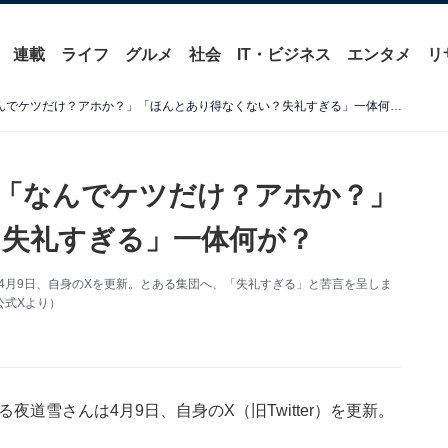
連載
ライフ
グルメ
社会
IT・ビジネス
エンタメ
リ
夜道雪、“男集団”への苦言「なんでケツだけ？アホか？」「ほんとあり得なくない？失礼すぎる」一体何が？
言「なんでケツだけ？アホか？」
失礼すぎる」一体何が？
んは4月9日、自身のXを更新。とある集団へ、「失礼すぎる」と苦言を呈しま
公式Xより）
る夜道雪さんは4月9日、自身のX（旧Twitter）を更新。