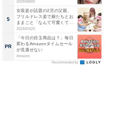
刃...
2026/08/05
2026/08/0
女装姿が話題の2児の父親、
「2人と
フリルドレス姿で娘たちとお
團十郎
5
5
ままごと「なんて可愛くて平
「後ろ
和...
「...
2026/04/20
2026/08/0
「今日の目玉商品は？」毎日
これが
変わるAmazonタイムセール
な間取
PR
PR
が見逃せない
Amazon
株式会社
Recommended by