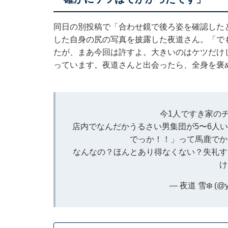
同日の別投稿で「合わせ鏡で後ろ姿を確認した
した自身の尻の写真を披露した夜道さん。「で
たが、まあ今回は許すよ。大きいのはケツだけ
っています。夜道さんと出会ったら、全身を褒
今1人ですき家の
店内でなんだかうるさい男集団が5〜6人
でっか！！」って馬鹿でか
なんなの？ほんとあり得なくない？失礼す
け
— 夜道 雪❄️ (@yo