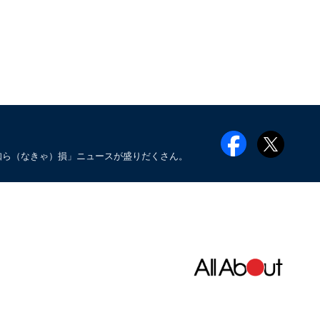
知ら（なきゃ）損」ニュースが盛りだくさん。