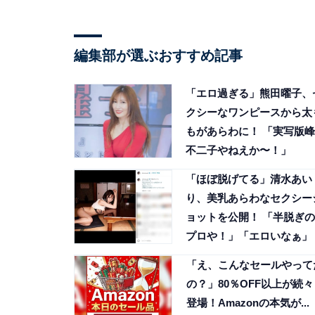
編集部が選ぶおすすめ記事
「エロ過ぎる」熊田曜子、
クシーなワンピースから太
もがあらわに！ 「実写版峰
不二子やねえか〜！」
「ほぼ脱げてる」清水あい
り、美乳あらわなセクシー
ョットを公開！ 「半脱ぎの
プロや！」「エロいなぁ」
「え、こんなセールやって
の？」80％OFF以上が続々
登場！Amazonの本気が...