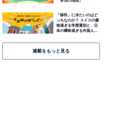
「本当の理由」
「移民」に冷たいのはど
っちなのか？ スイスの厳
格過ぎる学歴選別と、日
本の曖昧過ぎる外国人政
策
連載をもっと見る