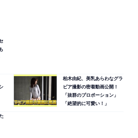
セ
も
柏木由紀、美乳あらわなグラ
シ
ビア撮影の密着動画公開！
「抜群のプロポーション」
「絶望的に可愛い！」
た