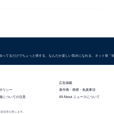
。知ってるだけでちょっと得する、なんだか楽しい気分になれる、ネット発「
広告掲載
ポリシー
著作権・商標・免責事項
報についての注意
All About ニュースについて
衆送信等を禁じます。