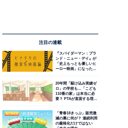
注目の連載
『スパイダーマン：ブラ
ンド・ニュー・デイ』が
「史上もっとも優しいヒ
ーロー映画」になった理
由。予習したい作品は？
20年間「駆け込み実績ゼ
ロ」の学校も…「こども
110番の家」は本当に必
要？ PTAが直面する理想
と現実
「青春18きっぷ」販売激
減の裏に何が？ 連続利用
の厳格化だけではない