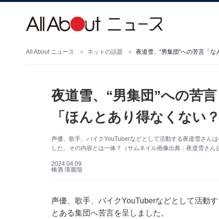
All About ニュース
ネットの話題
夜道雪、“男集団”への苦
「ほんとあり得なくない？
声優、歌手、バイクYouTuberなどとして活動する夜道雪さ
した。その内容とは一体？（サムネイル画像出典：夜道雪さん
2024.04.09
橋酒 瑛麗瑠
声優、歌手、バイクYouTuberなどとして活動す
とある集団へ苦言を呈しました。