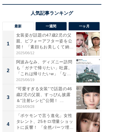
最新
一週間
一ヶ月
女装姿が話題の47歳2児の父
「さす
親、ビフォーアフター姿を公
は」高
1
1
開！ 「素顔もお美しくて納...
災地を
「カ...
2025/06/12
2026/08/0
阿波みなみ、ディズニー訪問
「女の
も「ガチで帰りたい」吐露。
介、バ
2
2
「これは帰りたいw」「なん
らのプレ
ち...
愛...
2025/06/19
2026/08/0
“可愛すぎる女装”で話題の46
「好感
歳2児の父親、すっぴん披露
や、“マ
3
3
＆“注射レシピ”公開！ ...
画変更
財...
2024/09/28
2026/07/3
「ポケモンで言う進化」女性
「脚が
タレント、25キロ増量ショッ
横川尚
4
4
トに反響！ 「全然パーツ埋...
ムキな姿