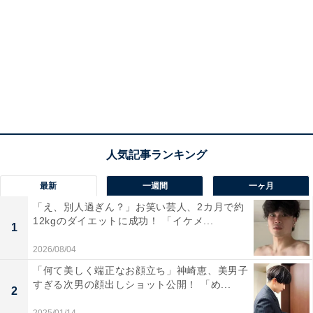
最新
一週間
一ヶ月
「え、別人過ぎん？」お笑い芸人、2カ月で約
12kgのダイエットに成功！ 「イケメ...
1
2026/08/04
「何て美しく端正なお顔立ち」神崎恵、美男子
すぎる次男の顔出しショット公開！ 「め...
2