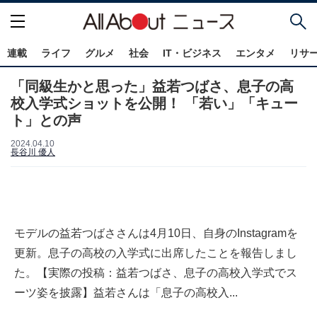
連載
ライフ
グルメ
社会
IT・ビジネス
エンタメ
リサ
「同級生かと思った」益若つばさ、息子の高
校入学式ショットを公開！ 「若い」「キュー
ト」との声
2024.04.10
長谷川 優人
モデルの益若つばささんは4月10日、自身のInstagramを
更新。息子の高校の入学式に出席したことを報告しまし
た。【実際の投稿：益若つばさ、息子の高校入学式でス
ーツ姿を披露】益若さんは「息子の高校入...