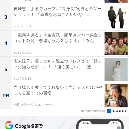
2025/01/14
神崎恵、まるでカップル“高身長”次男とのツー
ショット！ 「綺麗なお母さんいいな」...
3
2023/05/31
「最高すぎる」木梨憲武、豪華メンバー集合シ
ョット公開「奈緒ちゃん久しぶり」「みん...
4
2026/08/06
広末涼子、美デコルテ際立つドレス姿で「嬉し
いお知らせが…」！ 「凄く美しい」「透...
5
2024/07/12
売り場じゃ教えてくれない！当たる人だけがや
ってる宝くじの習慣
PR
合同会社デジタルファーム
Recommended by