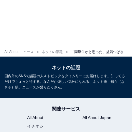
All About ニュース
ネットの話題
「同級生かと思った」益若つばさ、息子の高校入学式ショットを公開！ 「若い」「キュート」との声
ネットの話題
国内外のSNSで話題の人＆トピックをタイムリーにお届けします。知ってる
だけでちょっと得する、なんだか楽しい気分になれる、ネット発「知ら（な
きゃ）損」ニュースが盛りだくさん。
関連サービス
All About
All About Japan
イチオシ