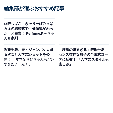
編集部が選ぶおすすめ記事
益若つばさ、きゃりーぱみゅぱ
みゅの結婚式で「価値観変わっ
た」と報告！ Perfumeあ～ちゃ
んも参列
近藤千尋、夫・ジャンポケ太田
「理想の嫁過ぎる」若槻千夏、
＆次女と入学式ショットを公
センス抜群な息子の卒園式コー
開！ 「ママなちぴちゃんもだい
デに反響！ 「入学式スタイルも
すきだよーん！」
楽しみ」