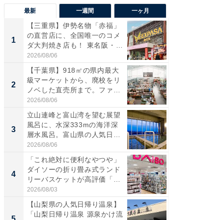
最新
一週間
一ヶ月
【三重県】伊勢名物「赤福」
【兵庫
の直営店に、全国唯一のコメ
ーメン
1
1
ダ大判焼き店も！ 東名阪・
再現した
伊...
道...
2026/08/06
2026/08/0
【千葉県】918㎡の県内最大
【三重
級マーケットから、廃校をリ
「鈴鹿天
2
2
ノベした直売所まで。ファ
は100
ー...
2026/08/06
2026/08/0
立山連峰と富山湾を望む展望
ステラ
風呂に、水深333mの海洋深
詰め放題
3
3
層水風呂。富山県の人気日
00円で「
帰...
2026/08/06
2026/08/0
「これ絶対に便利なやつや」
「ミニオ
ダイソーの折り畳み式ランド
ッグ！ 
4
4
リーバスケットが高評価「使
ど、夏限
わ...
2026/08/03
2026/08/0
【山梨県の人気日帰り温泉】
【埼玉
「山梨日帰り温泉 源泉かけ流
「行田天
5
5