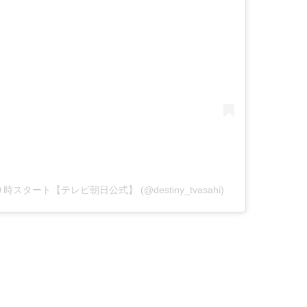
曜よる９時スタート【テレビ朝日公式】 (@destiny_tvasahi)