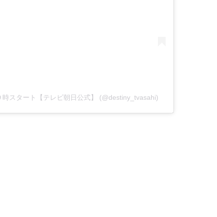
曜よる９時スタート【テレビ朝日公式】 (@destiny_tvasahi)