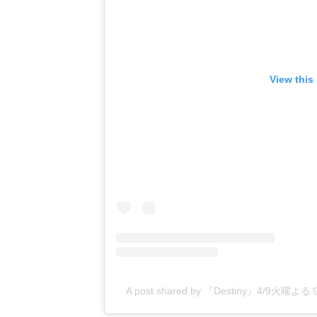
View this
A post shared by 『Destiny』4/9火