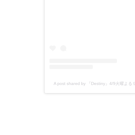
A post shared by 『Destiny』4/9火