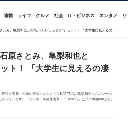
連載
ライフ
グルメ
社会
IT・ビジネス
エンタメ
リ
「最高に可愛いカップル」石原さとみ、亀梨和也との“初々しいカップル”ショット！ 「大学生に見えるの凄い」
石原さとみ、亀梨和也と
ョット！ 「大学生に見えるの凄
月7日、投稿を更新。俳優の石原さとみさんとKAT-TUNの亀梨和也さんのツーシ
います。（サムネイル画像出典：『Destiny』公式Instagramより）