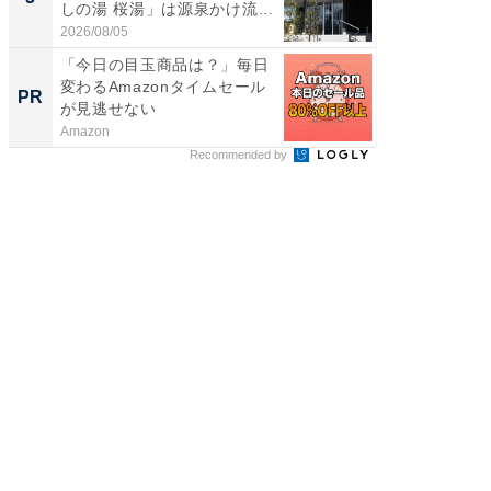
しの湯 桜湯」は源泉かけ流...
は和の
が...
2026/08/05
2026/08/0
「今日の目玉商品は？」毎日
GOETH
変わるAmazonタイムセール
を組み
PR
PR
が見逃せない
Amazon
FINCHI o
Recommended by