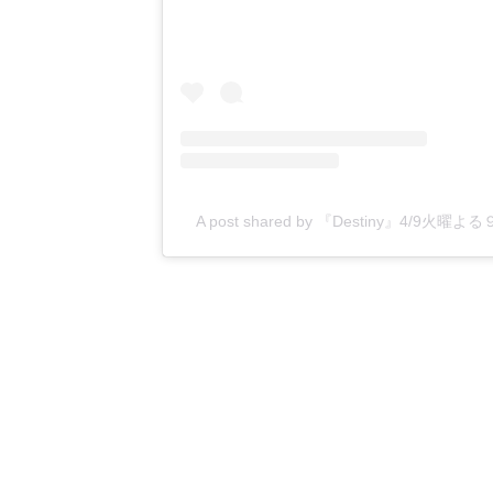
A post shared by 『Destiny』4/9火