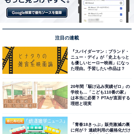
注目の連載
『スパイダーマン：ブランド・
ニュー・デイ』が「史上もっと
こちらもおすすめ
も優しいヒーロー映画」になっ
た理由。予習したい作品は？
男子高校生が選ぶ「ブレイクしそうな芸人」、2
位は「真空ジェシカ」と「やす子」。1位は？
20年間「駆け込み実績ゼロ」の
学校も…「こども110番の家」
は本当に必要？ PTAが直面する
理想と現実
「青春18きっぷ」販売激減の裏
に何が？ 連続利用の厳格化だけ