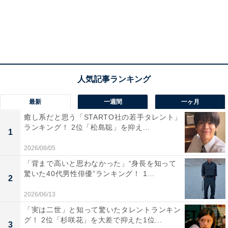
最新
一週間
一ヶ月
A post shared by 有吉弘行 (@ariyoshihiroiki)
癒し系だと思う「STARTO社の若手タレント」
ランキング！ 2位「松島聡」を抑え...
1
1位は、有吉弘行さんでした。有吉さんは、1974年5月生
2026/08/05
まれ、広島県出身。1994年に地元の同級生・森脇和成さ
「背まで高いと思わなかった」“身長を知って
んと「猿岩石」を結成し、『進め！電波少年』（日本テ
驚いた40代男性俳優”ランキング！ 1...
2
レビ系）での長期企画「ユーラシア大陸横断ヒッチハイ
2026/06/13
ク」が大きな話題を呼び、社会現象にまで発展しまし
た。
「実は二世」と知って驚いたタレントランキン
グ！ 2位「杉咲花」を大差で抑えた1位...
3