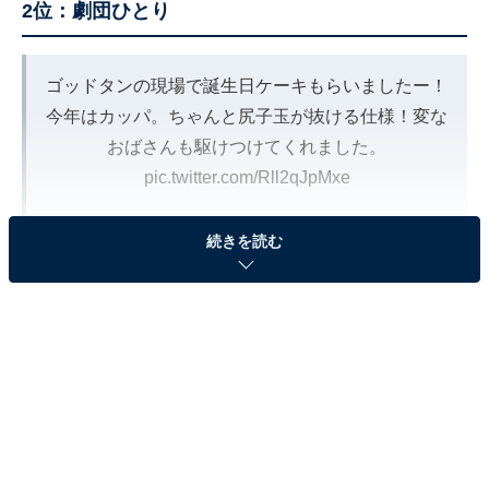
2位：劇団ひとり
ゴッドタンの現場で誕生日ケーキもらいましたー！
今年はカッパ。ちゃんと尻子玉が抜ける仕様！変な
おばさんも駆けつけてくれました。
pic.twitter.com/Rll2qJpMxe
— 劇団ひとり (@GekidanHitori)
February 9, 2023
続きを読む
2位は、劇団ひとりさんでした。劇団ひとりさんは1977
年2月生まれの千葉県出身で、1993年にデビュー。お笑
いコンビ「スープレックス」としての活動を経て、2000
年からピン芸人となりました。泣き芸や即興芝居などで
個性を発揮し、深夜番組『ゴッドタン』（テレビ東京
系）でも人気を博しています。