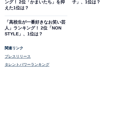
ング！ 2位「かまいたち」を抑
子」、1位は？
えた1位は？
「高校生が一番好きなお笑い芸
人」ランキング！ 2位「NON
1位：有吉弘行
STYLE」、1位は？
関連リンク
プレスリリース
タレントパワーランキング
View this post on Instagram