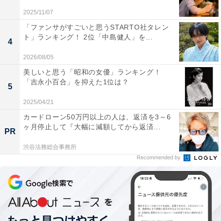
その後、解散を経て2007年の『アメトーーク！』（テレ
2025/11/07
ビ朝日系）出演を機に再ブレーク。鋭い毒舌と共演者へ
「ファンサがすごいと思うSTARTO社タレン
ト」ランキング！ 2位「中島健人」を...
のあだ名付けで注目を集めました。現在は、『有吉ゼ
4
ミ』（日本テレビ系）、『有吉の壁』（同）、『マツコ
2026/08/05
＆有吉 かりそめ天国』（テレビ朝日系）など多数の冠番
美しいと思う「昭和の女優」ランキング！
組で司会を務めるなど、バラエティ番組に引っ張りだこ
「吉永小百合」を抑えた1位は？
5
の人気者です。
2025/04/21
カードローン50万円以上の人は、返済を3～6
ヶ月停止して『大幅に減額してから返済...
次ページ
8位までのランキング結果を見る
PR
渋谷法務総合事務所
Recommended by