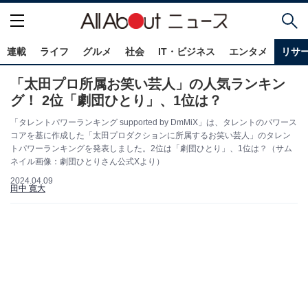
連載
ライフ
グルメ
社会
IT・ビジネス
エンタメ
リサ
「太田プロ所属お笑い芸人」の人気ランキン
グ！ 2位「劇団ひとり」、1位は？
「タレントパワーランキング supported by DmMiX」は、タレントのパワース
コアを基に作成した「太田プロダクションに所属するお笑い芸人」のタレン
トパワーランキングを発表しました。2位は「劇団ひとり」、1位は？（サム
ネイル画像：劇団ひとりさん公式Xより）
2024.04.09
田中 寛大