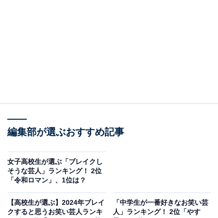
また、俳優としてドラマや映画に多数出演するほか、
2006年に発表した小説『陰日向に咲く』（幻冬舎）が大
ヒットを記録。さらに、2014年には初監督作品『青天の
霹靂』が公開し、2019年のドラマ『べしゃり暮らし』
（テレビ朝日系）の演出や2021年のNetflix映画『浅草キ
ッド』では監督・脚本も手掛けるなど、マルチな活躍を
続けています。
編集部が選ぶおすすめ記事
女子高校生が選ぶ「ブレイクし
そうな芸人」ランキング！ 2位
「令和ロマン」、1位は？
【高校生が選ぶ】2024年ブレイ
「中学生が一番好きなお笑い芸
クすると思うお笑い芸人ランキ
人」ランキング！ 2位「やす