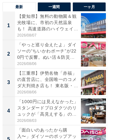
最新
一週間
一ヶ月
【愛知県】無料の動物園＆観
【兵庫
光牧場に、市初の天然温泉
ーメン
1
1
も！ 高速道路のハイウェイオ
再現した
ア...
道...
2026/08/07
2026/08/0
「やっと巡り会えたよ」ダイ
【三重
ソーの“ちいかわポーチ”が22
の直営
2
2
0円で反響。ぬい活＆防災...
ダ大判焼
伊...
2026/08/06
2026/08/0
【三重県】伊勢名物「赤福」
【千葉県
の直営店に、全国唯一のコメ
級マー
3
3
ダ大判焼き店も！ 東名阪・
ノベし
伊...
ー...
2026/08/06
2026/08/0
「1000円には見えなかった」
ステラ
スタンダードプロダクツのリ
詰め放題
4
4
ュックが「高見えする」の...
00円で「
2026/08/03
2026/08/0
「面白いのあったから購
立山連
入〜」ダイソーのポップアッ
風呂に、
5
5