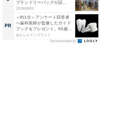
プランドリーバッグが話
層水風
題。“さま...
帰...
2026/08/03
2026/08/0
＜約1分＞アンケート回答者
＜約1分
へ歯科医師が監修したガイド
へ歯科
PR
PR
ブックをプレゼント。65歳
ブックを
以...
以...
あんしんインプラント
あんしん
Recommended by