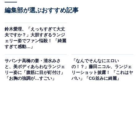
編集部が選ぶおすすめ記事
鈴木愛理、「えっちすぎて大丈
夫ですか？」大胆すぎるランジ
ェリー姿でファン悩殺！ 「綺麗
すぎて感動…」
サバンナ高橋の妻・清水みさ
「なんでそんなにエロい
と、美ボディあらわなランジェ
の！？」藤田ニコル、ランジェ
リー姿に「腹筋に目が釘付け」
リーショット披露！ 「これはヤ
「お胸の強調が…すごい」
バい」「CG並みに綺麗」