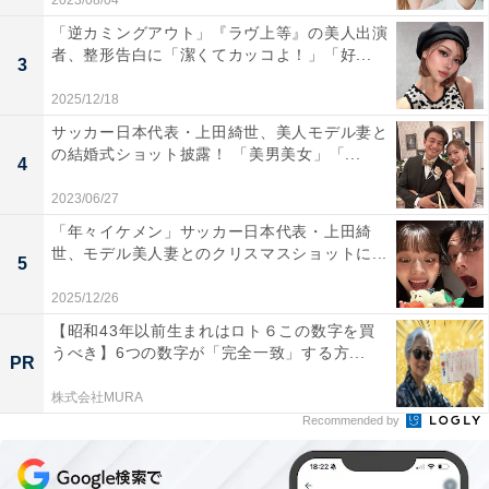
2023/08/04
「逆カミングアウト」『ラヴ上等』の美人出演
者、整形告白に「潔くてカッコよ！」「好...
3
2025/12/18
サッカー日本代表・上田綺世、美人モデル妻と
の結婚式ショット披露！ 「美男美女」「...
4
2023/06/27
「年々イケメン」サッカー日本代表・上田綺
世、モデル美人妻とのクリスマスショットに...
5
2025/12/26
【昭和43年以前生まれはロト６この数字を買
うべき】6つの数字が「完全一致」する方...
PR
株式会社MURA
Recommended by