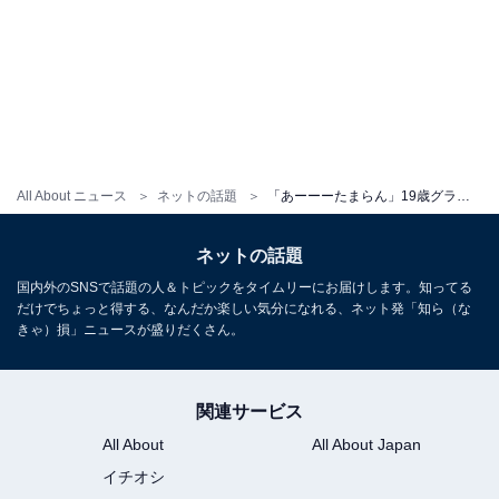
All About ニュース
ネットの話題
「あーーーたまらん」19歳グラビアアイドル・桑島海空、美バストあらわな初ランジェリーカット公開！
ネットの話題
国内外のSNSで話題の人＆トピックをタイムリーにお届けします。知ってる
だけでちょっと得する、なんだか楽しい気分になれる、ネット発「知ら（な
きゃ）損」ニュースが盛りだくさん。
関連サービス
All About
All About Japan
イチオシ