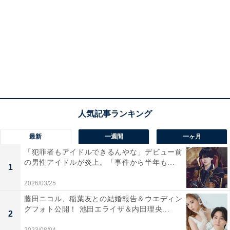
最新
一週間
一ヶ月
「犯罪者もアイドルできるんやな」デビュー前
の男性アイドルが炎上。「事件から半年も...
1
2026/03/25
藤田ニコル、稲葉友との結婚報告＆ウエディン
グフォト公開！ 池田エライザ＆内田理央...
2