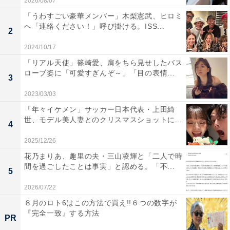
2026/08/07
「うわすごい豪華メンバー」木梨憲武、ヒロミ
へ「連絡ください！」呼び掛ける。ISS...
2
2024/10/17
「リアル天使」篠崎愛、肩をちら見せしたバス
ローブ姿に「可愛すぎんぞ～」「目の表情...
3
2023/03/03
「年々イケメン」サッカー日本代表・上田綺
世、モデル美人妻とのクリスマスショットに...
4
2025/12/26
花乃まりあ、趣里の夫・三山凌輝と「二人で時
間を過ごしたことは事実」と認める。「不...
5
2026/07/22
８月のロト6はこの方法で買え!!６つの数字が
『完全一致』する方法
PR