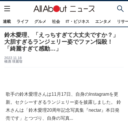
連載
ライフ
グルメ
社会
IT・ビジネス
エンタメ
リサ
鈴木愛理、「えっちすぎて大丈夫ですか？」
大胆すぎるランジェリー姿でファン悩殺！
「綺麗すぎて感動…」
2022.11.18
橋酒 瑛麗瑠
歌手の鈴木愛理さんは11月17日、自身のInstagramを更
新。セクシーすぎるランジェリー姿を披露しました。 鈴
木さんは「鈴木愛理20周年記念写真集『nectar』本日発
売です」とつづり、自身の写真...