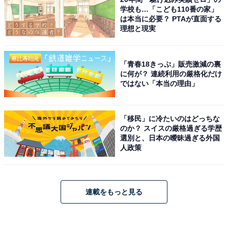
学校も…「こども110番の家」
は本当に必要？ PTAが直面する
理想と現実
「青春18きっぷ」販売激減の裏
に何が？ 連続利用の厳格化だけ
ではない「本当の理由」
「移民」に冷たいのはどっちな
のか？ スイスの厳格過ぎる学歴
選別と、日本の曖昧過ぎる外国
人政策
連載をもっと見る