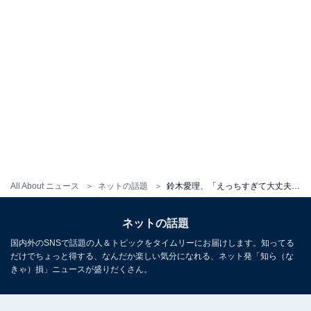
All About ニュース
ネットの話題
鈴木愛理、「えっちすぎて大丈夫ですか？」大胆すぎるランジェリー姿でファン悩殺！ 「綺麗すぎて感動…」
ネットの話題
国内外のSNSで話題の人＆トピックをタイムリーにお届けします。知ってる
だけでちょっと得する、なんだか楽しい気分になれる、ネット発「知ら（な
きゃ）損」ニュースが盛りだくさん。