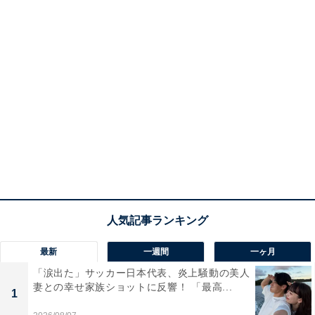
最新
一週間
一ヶ月
「涙出た」サッカー日本代表、炎上騒動の美人
妻との幸せ家族ショットに反響！ 「最高...
1