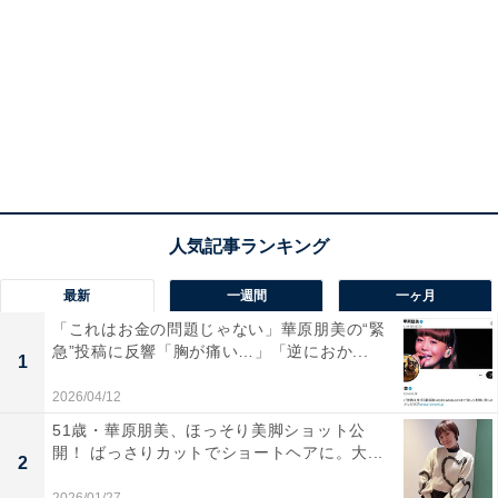
最新
一週間
一ヶ月
「これはお金の問題じゃない」華原朋美の“緊
急”投稿に反響「胸が痛い…」「逆におか...
1
2026/04/12
51歳・華原朋美、ほっそり美脚ショット公
開！ ばっさりカットでショートヘアに。大...
2