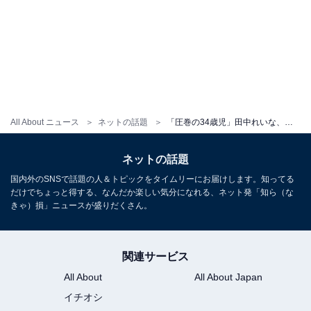
All About ニュース
ネットの話題
「圧巻の34歳児」田中れいな、際どい超ミニスカ衣装で太ももあらわ！ 「めっちゃスタイルいい」
ネットの話題
国内外のSNSで話題の人＆トピックをタイムリーにお届けします。知ってる
だけでちょっと得する、なんだか楽しい気分になれる、ネット発「知ら（な
きゃ）損」ニュースが盛りだくさん。
関連サービス
All About
All About Japan
イチオシ