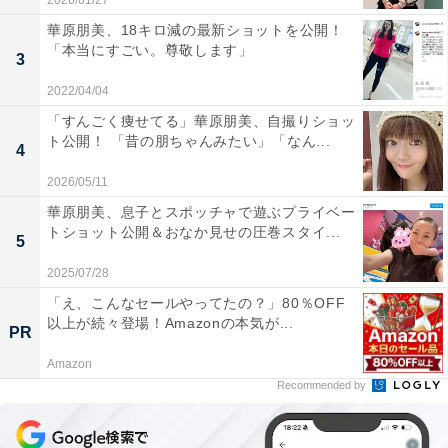
2026/01/27
華原朋美、18キロ減の最新ショットを公開！
「本当にすごい。尊敬します」
3
2022/04/04
「すんごく痩せてる」華原朋美、自撮りショッ
ト公開！ 「昔の朋ちゃんみたい」「なん...
4
2026/05/11
華原朋美、息子とスポッチャで遊ぶプライベー
トショット公開＆おなか見せの圧巻スタイ...
5
2025/07/28
「え、こんなセールやってたの？」80％OFF
以上が続々登場！Amazonの本気が...
PR
Amazon
Recommended by