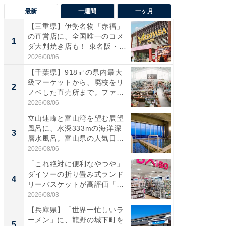
最新
一週間
一ヶ月
【三重県】伊勢名物「赤福」
【兵庫
の直営店に、全国唯一のコメ
ーメン
1
1
ダ大判焼き店も！ 東名阪・
再現した
伊...
道...
2026/08/06
2026/08/0
【千葉県】918㎡の県内最大
【三重
級マーケットから、廃校をリ
「鈴鹿天
2
2
ノベした直売所まで。ファ
は100
ー...
2026/08/06
2026/08/0
立山連峰と富山湾を望む展望
ステラ
風呂に、水深333mの海洋深
詰め放題
3
3
層水風呂。富山県の人気日
00円で「
帰...
2026/08/06
2026/08/0
「これ絶対に便利なやつや」
「ミニオ
ダイソーの折り畳み式ランド
ッグ！ 
4
4
リーバスケットが高評価「使
ど、夏限
わ...
2026/08/03
2026/08/0
【兵庫県】「世界一忙しいラ
【埼玉
ーメン」に、龍野の城下町を
「行田天
5
5