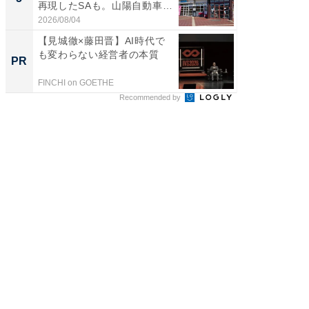
再現したSAも。山陽自動車
は和の
道...
が...
2026/08/04
2026/08/0
【見城徹×藤田晋】AI時代で
1000
も変わらない経営者の本質
の事例
PR
PR
FINCHI on GOETHE
株式会社
Recommended by