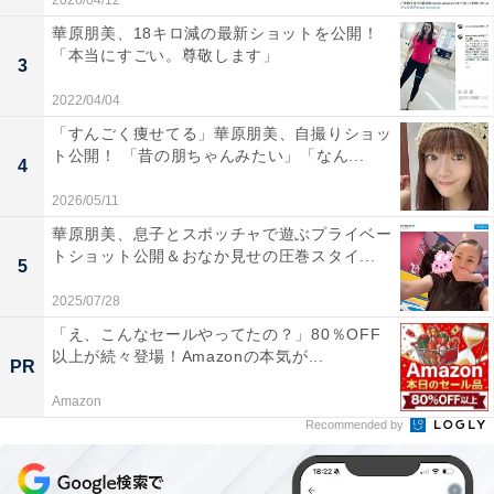
2026/04/12
華原朋美、18キロ減の最新ショットを公開！
「本当にすごい。尊敬します」
3
2022/04/04
「すんごく痩せてる」華原朋美、自撮りショッ
ト公開！ 「昔の朋ちゃんみたい」「なん...
4
2026/05/11
華原朋美、息子とスポッチャで遊ぶプライベー
トショット公開＆おなか見せの圧巻スタイ...
5
2025/07/28
「え、こんなセールやってたの？」80％OFF
以上が続々登場！Amazonの本気が...
PR
Amazon
Recommended by