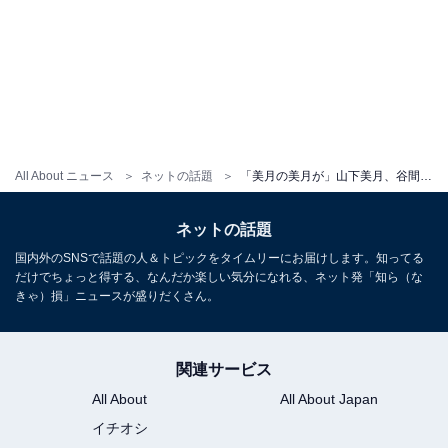
All About ニュース
ネットの話題
「美月の美月が」山下美月、谷間チラ見えキャミソール姿！ 写真集カットに「こんなに大きかったっけ」
ネットの話題
国内外のSNSで話題の人＆トピックをタイムリーにお届けします。知ってる
だけでちょっと得する、なんだか楽しい気分になれる、ネット発「知ら（な
きゃ）損」ニュースが盛りだくさん。
関連サービス
All About
All About Japan
イチオシ