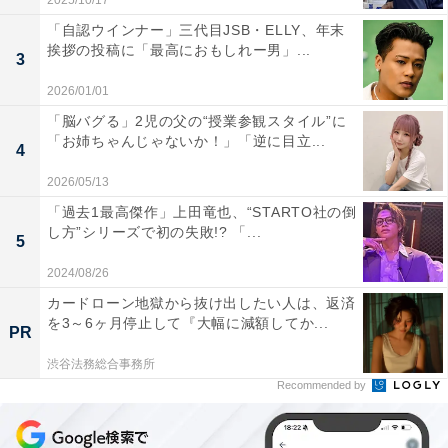
2025/10/17
「自認ウインナー」三代目JSB・ELLY、年末
挨拶の投稿に「最高におもしれー男」...
3
2026/01/01
「脳バグる」2児の父の“授業参観スタイル”に
「お姉ちゃんじゃないか！」「逆に目立...
4
2026/05/13
「過去1最高傑作」上田竜也、“STARTO社の倒
し方”シリーズで初の失敗!? 「...
5
2024/08/26
カードローン地獄から抜け出したい人は、返済
を3～6ヶ月停止して『大幅に減額してか...
PR
渋谷法務総合事務所
Recommended by