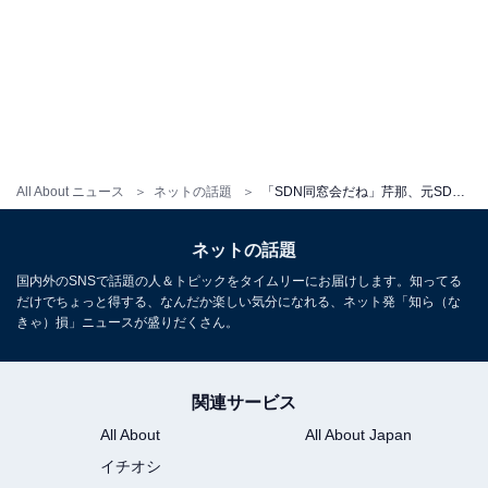
All About ニュース
ネットの話題
「SDN同窓会だね」芹那、元SDN48メンバー大集合のお花見ショットに反響！ 「みんなしあわせそう」
ネットの話題
国内外のSNSで話題の人＆トピックをタイムリーにお届けします。知ってる
だけでちょっと得する、なんだか楽しい気分になれる、ネット発「知ら（な
きゃ）損」ニュースが盛りだくさん。
関連サービス
All About
All About Japan
イチオシ