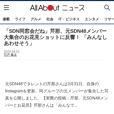
連載
ライフ
グルメ
社会
IT・ビジネス
エンタメ
リサ
「SDN同窓会だね」芹那、元SDN48メンバー
大集合のお花見ショットに反響！ 「みんなし
あわせそう」
2024.04.01
宍戸 奏太
元SDN48でタレントの芹那さんは3月31日、自身の
Instagramを更新。同グループの元メンバーが集合した写
真を公開しました。【実際の投稿：芹那、元SDN48メン
バーとお花見】芹那さんは「みんなで...