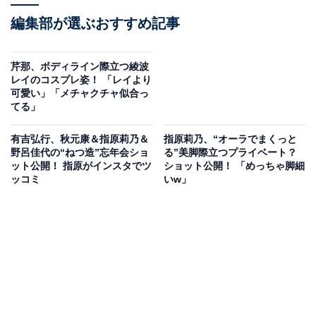
編集部が選ぶおすすめ記事
芹那、ボディライン際立つ綾波
レイのコスプレ姿！ 「レイより
可愛い」「メチャクチャ似合っ
てる」
有吉弘行、秋元康＆指原莉乃＆
指原莉乃、“オーラでまくっと
野呂佳代の“ねつ造”忘年会ショ
る”美脚際立つプライベート？
ット公開！ 指原がインスタでツ
ショット公開！ 「めっちゃ脚細
ッコミ
いw」