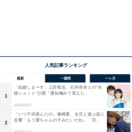
最新
一週間
一ヶ月
「結婚しまーす」上田竜也、石井杏奈との“夫
婦ショット”公開「通知欄みて震えた」「...
1
2025/11/27
「いつ子供産んだの」篠崎愛、女児と遊ぶ姿に
反響「もう愛ちゃんの子みたいだね」「完...
2