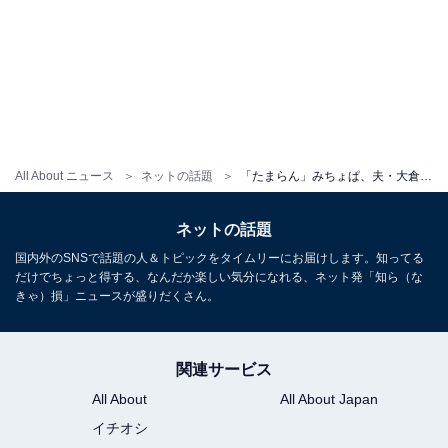
All About ニュース
ネットの話題
「たまらん」みちょぱ、夫・大倉士門とのハワイ旅行で肌見せキャミワンピ姿披露！ 「スタイル良すぎ」
ネットの話題
国内外のSNSで話題の人＆トピックをタイムリーにお届けします。知ってる
だけでちょっと得する、なんだか楽しい気分になれる、ネット発「知ら（な
きゃ）損」ニュースが盛りだくさん。
関連サービス
All About
All About Japan
イチオシ