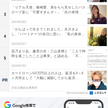
2026/08/07
「リアル天使」篠崎愛、肩をちら見せしたバス
ローブ姿に「可愛すぎんぞ～」「目の表情...
3
2023/03/03
「がんばって生きてくれました」氷川きよ
し、“パートナー”の命日に思い。「私の身体...
4
2025/02/17
花乃まりあ、趣里の夫・三山凌輝と「二人で時
間を過ごしたことは事実」と認める。「不...
5
2026/07/22
カードローン50万円以上の人は、返済を3～6
ヶ月停止して『大幅に減額してから返済...
PR
渋谷法務総合事務所
Recommended by