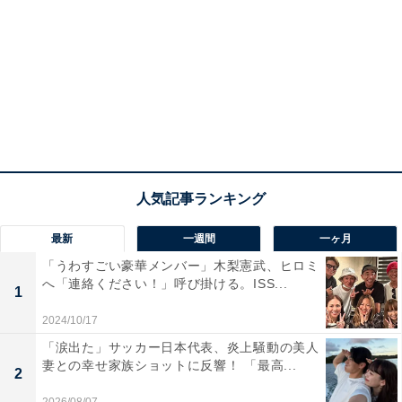
最新
一週間
一ヶ月
「うわすごい豪華メンバー」木梨憲武、ヒロミ
へ「連絡ください！」呼び掛ける。ISS...
1
2024/10/17
「涙出た」サッカー日本代表、炎上騒動の美人
妻との幸せ家族ショットに反響！ 「最高...
2