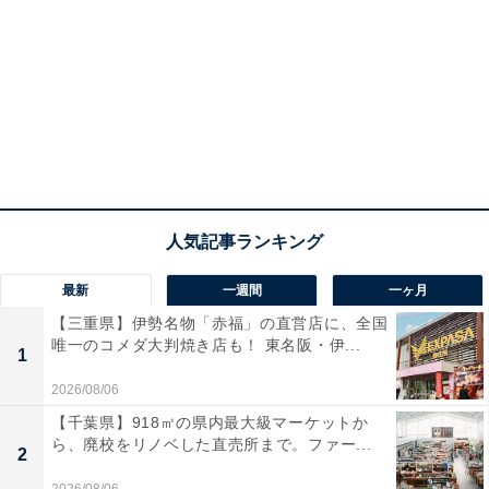
最新
一週間
一ヶ月
【三重県】伊勢名物「赤福」の直営店に、全国
唯一のコメダ大判焼き店も！ 東名阪・伊...
1
2026/08/06
【千葉県】918㎡の県内最大級マーケットか
ら、廃校をリノベした直売所まで。ファー...
2