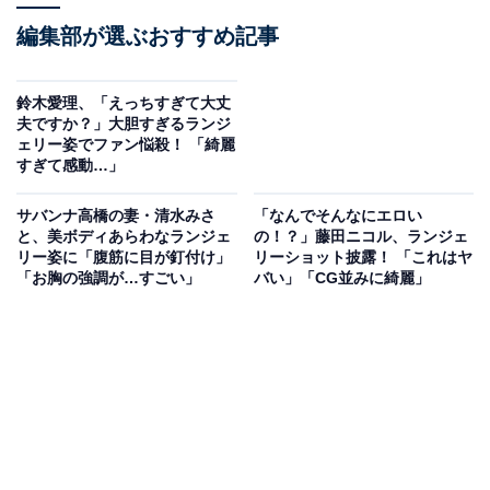
編集部が選ぶおすすめ記事
鈴木愛理、「えっちすぎて大丈
夫ですか？」大胆すぎるランジ
ェリー姿でファン悩殺！ 「綺麗
すぎて感動…」
サバンナ高橋の妻・清水みさ
「なんでそんなにエロい
と、美ボディあらわなランジェ
の！？」藤田ニコル、ランジェ
リー姿に「腹筋に目が釘付け」
リーショット披露！ 「これはヤ
「お胸の強調が…すごい」
バい」「CG並みに綺麗」