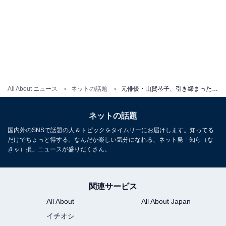
All About ニュース
ネットの話題
元俳優・山賀琴子、引き締まったボディを大胆披露！ 「素敵なランジェリー」「ふっきん」
ネットの話題
国内外のSNSで話題の人＆トピックをタイムリーにお届けします。知ってる
だけでちょっと得する、なんだか楽しい気分になれる、ネット発「知ら（な
きゃ）損」ニュースが盛りだくさん。
関連サービス
All About
All About Japan
イチオシ