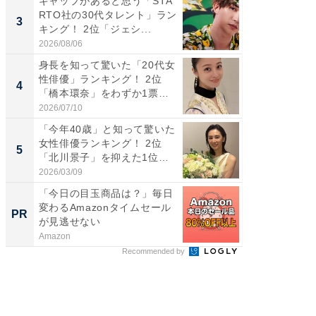
ギャップがあると思う「STA
ギャップ
RTO社の30代タレント」ラン
RTO社
3
3
キング！ 2位「ジェシ...
キング！
2026/08/06
2026/08/0
身長を知って驚いた「20代女
「世界で
性俳優」ランキング！ 2位
ARTO
4
4
「橋本環奈」をわずか1票
グ！ 2
差...
2026/07/10
2026/08/0
「今年40歳」と知って驚いた
身長を知
女性俳優ランキング！ 2位
性俳優」
5
5
「北川景子」を抑えた1位
「鈴木
は...
倒...
2026/03/09
2026/08/0
「今日の目玉商品は？」毎日
「え、
変わるAmazonタイムセール
の？」8
PR
PR
が見逃せない
場！Ama
Amazon
Amazon
Recommended by