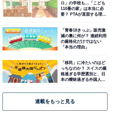
ロ」の学校も…「こども
110番の家」は本当に必
要？ PTAが直面する理想
と現実
「青春18きっぷ」販売激
減の裏に何が？ 連続利用
の厳格化だけではない
「本当の理由」
「移民」に冷たいのはど
っちなのか？ スイスの厳
格過ぎる学歴選別と、日
本の曖昧過ぎる外国人政
策
連載をもっと見る