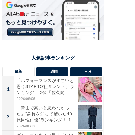
最新
一週間
一ヶ月
「パフォーマンスがすごいと
「癒し系
思うSTARTO社タレント」ラ
タレント
1
1
ンキング！ 2位「佐久間...
「井ノ原
2026/08/06
2026/08/0
「背まで高いと思わなかっ
癒し系だ
た」“身長を知って驚いた40
の若手
2
2
代男性俳優”ランキング！ 1...
グ！ 2
2026/06/13
2026/08/0