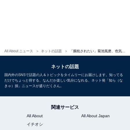
All About ニュース
ネットの話題
「腕枕されたい」菊池風磨、色気あふれる脇見せショットにファンもん絶！ 「色気ムンムンすぎて過呼吸」
ネットの話題
国内外のSNSで話題の人＆トピックをタイムリーにお届けします。知ってる
だけでちょっと得する、なんだか楽しい気分になれる、ネット発「知ら（な
きゃ）損」ニュースが盛りだくさん。
関連サービス
All About
All About Japan
イチオシ