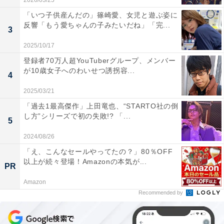
2026/03/25
「いつ子供産んだの」篠崎愛、女児と遊ぶ姿に
反響「もう愛ちゃんの子みたいだね」「完...
3
2025/10/17
登録者70万人超YouTuberグループ、メンバー
が10歳女子へのわいせつ誘拐容...
4
2025/03/21
「過去1最高傑作」上田竜也、“STARTO社の倒
し方”シリーズで初の失敗!? 「...
5
2024/08/26
「え、こんなセールやってたの？」80％OFF
以上が続々登場！Amazonの本気が...
PR
Amazon
Recommended by