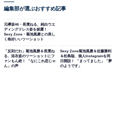
編集部が選ぶおすすめ記事
元欅坂46・長濱ねる、純白ウエ
ディングドレス姿を披露！
Sexy Zone・菊池風磨との美し
く格好いいツーショット
「反則だわ」菊池風磨＆長濱ね
Sexy Zone菊池風磨＆佐藤勝利
る、浴衣姿のツーショットにフ
＆松島聡、個人Instagramを同
ァンもん絶！ 「なにこれ恋じゃ
日開設！ 「まってました」「夢
ん」の声
のようです」