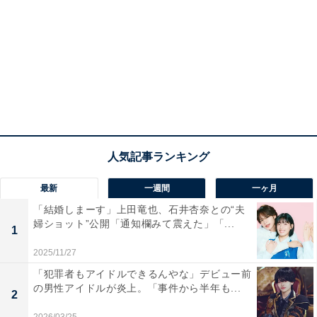
最新
一週間
一ヶ月
「結婚しまーす」上田竜也、石井杏奈との“夫
婦ショット”公開「通知欄みて震えた」「...
1
2025/11/27
「犯罪者もアイドルできるんやな」デビュー前
の男性アイドルが炎上。「事件から半年も...
2