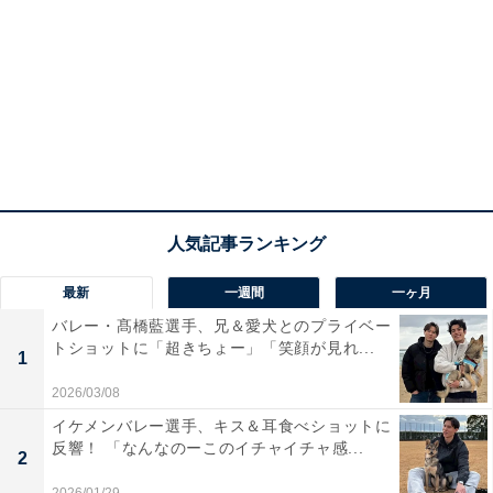
最新
一週間
一ヶ月
バレー・髙橋藍選手、兄＆愛犬とのプライベー
トショットに「超きちょー」「笑顔が見れ...
1
2026/03/08
イケメンバレー選手、キス＆耳食べショットに
反響！ 「なんなのーこのイチャイチャ感...
2