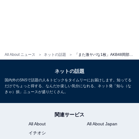
All About ニュース
ネットの話題
「また激ヤバな1枚」AKB48岡部麟、ベッドの上で脱げかけランジェリー姿を披露！ 「破壊力凄い」
ネットの話題
国内外のSNSで話題の人＆トピックをタイムリーにお届けします。知ってる
だけでちょっと得する、なんだか楽しい気分になれる、ネット発「知ら（な
きゃ）損」ニュースが盛りだくさん。
関連サービス
All About
All About Japan
イチオシ