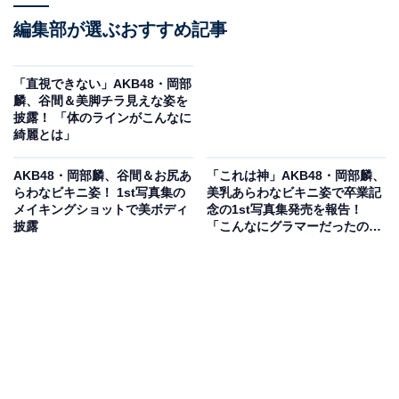
編集部が選ぶおすすめ記事
「直視できない」AKB48・岡部
麟、谷間＆美脚チラ見えな姿を
披露！ 「体のラインがこんなに
綺麗とは」
AKB48・岡部麟、谷間＆お尻あ
「これは神」AKB48・岡部麟、
らわなビキニ姿！ 1st写真集の
美乳あらわなビキニ姿で卒業記
メイキングショットで美ボディ
念の1st写真集発売を報告！
披露
「こんなにグラマーだったの
ね」