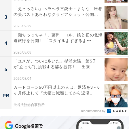
2026/01/29
「えっっろい」ヘラヘラ三銃士・まりな、圧巻
の美バストあらわなグラビアショット公開...
3
2023/09/29
「顔ちっっちゃ！」藤田ニコル、娘と初の北海
道旅行を公開！ 「スタイルよすぎるよ〜...
4
2026/08/08
「ユメが、ついに歩いた」杉浦太陽、第5子
が“立っち”に挑戦する姿を披露！ 「出来...
5
2026/08/04
カードローン50万円以上の人は、返済を3～6
ヶ月停止して『大幅に減額してから返済...
PR
渋谷法務総合事務所
Recommended by