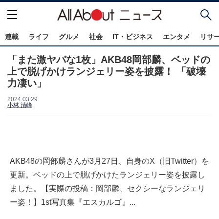
連載
ライフ
グルメ
社会
IT・ビジネス
エンタメ
リサ
「また激ヤバな1枚」AKB48岡部麟、ベッドの
上で脱げかけランジェリー姿を披露！ 「破壊
力凄い」
2024.03.29
小林 清峰
AKB48の岡部麟さんが3月27日、自身のX（旧Twitter）を
更新。ベッドの上で脱げかけたランジェリー姿を披露し
ました。【実際の投稿：岡部麟、セクシーなランジェリ
ー姿！】1st写真集『エスカルゴ』...