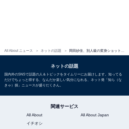
All About ニュース
ネットの話題
岡田紗佳、別人級の変身ショットに「こんなに変わるもんですか」「コスプレ見れる時が来るとは」の声！
ネットの話題
国内外のSNSで話題の人＆トピックをタイムリーにお届けします。知ってる
だけでちょっと得する、なんだか楽しい気分になれる、ネット発「知ら（な
きゃ）損」ニュースが盛りだくさん。
関連サービス
All About
All About Japan
イチオシ