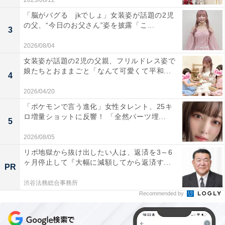
2025/06/12
「脳がバグる jkでしょ」女装姿が話題の2児
の父、“今日のお父さん”姿を披露「こ...
3
2026/08/04
女装姿が話題の2児の父親、フリルドレス姿で
娘たちとおままごと「なんて可愛くて平和...
4
2026/04/20
「ポケモンで言う進化」女性タレント、25キ
ロ増量ショットに反響！ 「全然パーツ埋...
5
2026/08/05
リボ地獄から抜け出したい人は、返済を3～6
ヶ月停止して『大幅に減額してから返済す...
PR
渋谷法務総合事務所
Recommended by