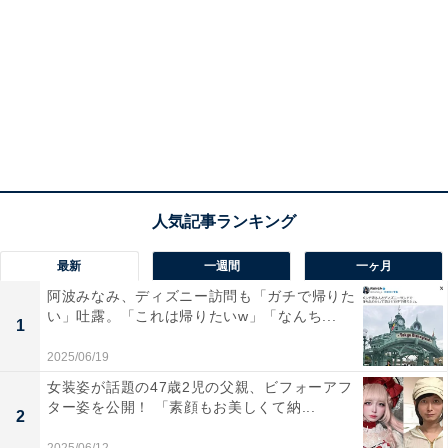
最新
一週間
一ヶ月
阿波みなみ、ディズニー訪問も「ガチで帰りた
い」吐露。「これは帰りたいw」「なんち...
1
2025/06/19
女装姿が話題の47歳2児の父親、ビフォーアフ
ター姿を公開！ 「素顔もお美しくて納...
2