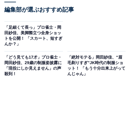
編集部が選ぶおすすめ記事
「足細くて長っ」プロ雀士・岡
田紗佳、美脚際立つ全身ショッ
トを公開！ 「スカート、短すぎ
んか？」
「どう見ても17才」プロ雀士・
「絶対モテる」岡田紗佳、“眉
岡田紗佳、29歳の制服姿披露に
毛剃りすぎ”JK時代の制服ショ
「現役にしか見えません」の声
ット！ 「もう十分出来上がって
殺到！
んじゃん」