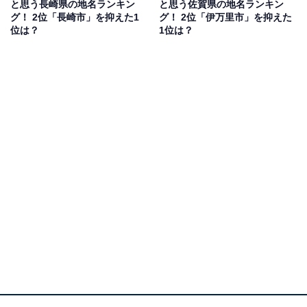
名をナンバープレートに入れられることは贅沢だから」
と思う長崎県の地名ランキン
と思う佐賀県の地名ランキン
グ！ 2位「長崎市」を抑えた1
グ！ 2位「伊万里市」を抑えた
（大阪府／60代男性）、「このプレートを見たら、きっ
位は？
1位は？
と屋久島に行きたくなると思う」（福島県／50代女
性）、「自然豊かな街のイメージに好感が持てる」（新
潟県／40代男性）、「珍しくて、神秘的な感じがする」
（岐阜県／30代女性）などの回答がありました。