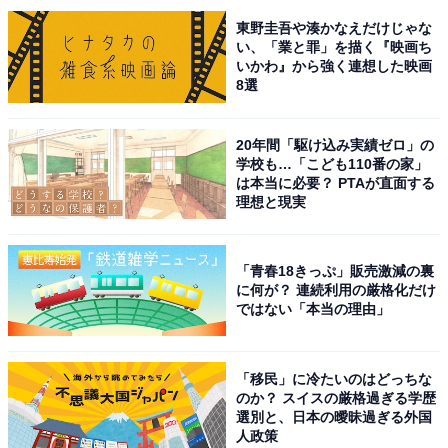
東野圭吾や湊かなえだけじゃな
い、「業と罪」を描く『映画ち
いかわ』から強く連想した映画
8選
20年間「駆け込み実績ゼロ」の
学校も…「こども110番の家」
は本当に必要？ PTAが直面する
理想と現実
「青春18きっぷ」販売激減の裏
に何が？ 連続利用の厳格化だけ
ではない「本当の理由」
「移民」に冷たいのはどっちな
こちらもおすすめ
のか？ スイスの厳格過ぎる学歴
「ナンバープレートにしたい」と思う宮崎県の
選別と、日本の曖昧過ぎる外国
地名ランキング！ 1位「宮崎市」、2位は？
人政策