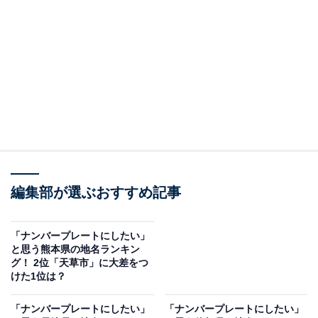
＞9位までのランキング結果を見る
2位：屋久島町
2位は「屋久島町」でした。
鹿児島県の本土から南に離れ、東シナ海に浮かぶ「屋久
島」「口永良部島」と2つの島から成り立つ市町村で
す。2007年10月に市町村合併で「屋久島町」の名称とな
りました。
編集部が選ぶおすすめ記事
屋久島は世界文化遺産に認定されており、湿潤な気候で
「ナンバープレートにしたい」
スギの木が育ちやすい場所で知られています。温暖かつ
と思う熊本県の地名ランキン
自然に恵まれた環境が魅力です。
グ！ 2位「天草市」に大差をつ
けた1位は？
アンケートの回答者からは「世界遺産の『屋久島』の地
「ナンバープレートにしたい」
「ナンバープレートにしたい」