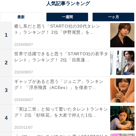
最新
一週間
一ヶ月
1位：鹿児島市
癒し系だと思う「STARTO社の30代タレン
ト」ランキング！ 2位「伊野尾慧」を...
1
1位は「鹿児島市」でした。鹿児島県のほぼ中央に位置
する、九州地方南部の主要都市の1つです。
2026/08/07
世界で活躍できると思う「STARTO社の若手タ
レント」ランキング！ 2位「目黒蓮...
「明治維新」の成立に功績を残した西郷隆盛と大久保利
2
通に縁がある場所で、市内には銅像が建てられていた
2026/08/07
り、「旧集成館」「寺山炭窯跡」「関吉の疎水溝」など
ギャップがあると思う「ジュニア」ランキン
の産業遺産が残されていたりします。
グ！ 「浮所飛貴（ACEes）」を僅差で...
3
2026/08/07
鹿児島市に対して、アンケート回答者からは以下のコメ
「実は二世」と知って驚いたタレントランキン
ントが寄せられました。
グ！ 2位「杉咲花」を大差で抑えた1位...
4
2025/11/07
「県庁所在地で、鹿児島県の中心地」（兵庫県／60代男