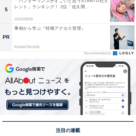
「パフォーマンスがすごいと思うSTARTO社タ
性）、「桜島があるから」（大阪府／40代男性）、「桜
レント」ランキング！ 2位「佐久間...
5
島の噴火の見た目をしているナンバープレートを見たこ
とがあります」（北海道／20代女性）、「鹿児島県で一
2026/08/06
番都会みたいだから」（京都府／20代女性）
事例から学ぶ『特権アクセス管理』
PR
KeeperSecurity
※回答者コメントは原文ママです
Recommended by
​​​​​​この記事の筆者：長谷川 優人
1990年生まれ。30代突入と同時期に未経験でライター業
を開始。日常系アニメと車好き。女性声優さんにも関心
をもち個人的にイベントへ参加している。現在の所有車
はスズキ ワゴンR（MH95S）。各地のアニメ作品の舞台
となった場所を聖地巡礼すべくドライブに出かける。
注目の連載
次ページ
9位までのランキング結果を見る