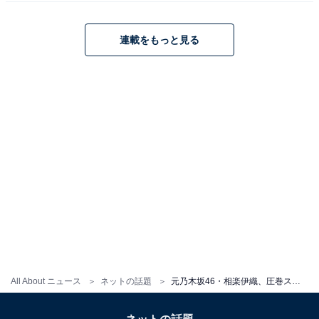
連載をもっと見る
All About ニュース
ネットの話題
元乃木坂46・相楽伊織、圧巻スタイルのランジェリー姿！ 「ダイナマイトナイスボディー」「ポーズが最高」