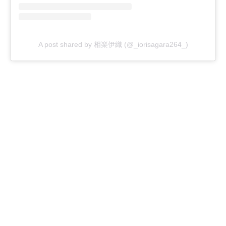
A post shared by 相楽伊織 (@_iorisagara264_)