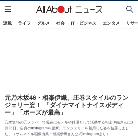
連載
ライフ
グルメ
社会
IT・ビジネス
エンタメ
リサ
元乃木坂46・相楽伊織、圧巻スタイルのラン
ジェリー姿！ 「ダイナマイトナイスボディ
ー」「ポーズが最高」
乃木坂46の元メンバーで現在はモデルや俳優として活動する相楽伊織さんは3
月26日、自身のInstagramを更新。ランジェリーを着用した姿を披露しまし
た。（サムネイル画像出典：相楽伊織さん公式Instagramより）