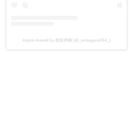
A post shared by 相楽伊織 (@_iorisagara264_)