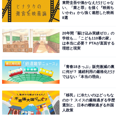
東野圭吾や湊かなえだけじゃな
い、「業と罪」を描く『映画ち
いかわ』から強く連想した映画
8選
20年間「駆け込み実績ゼロ」の
学校も…「こども110番の家」
は本当に必要？ PTAが直面する
理想と現実
「青春18きっぷ」販売激減の裏
に何が？ 連続利用の厳格化だけ
ではない「本当の理由」
「移民」に冷たいのはどっちな
のか？ スイスの厳格過ぎる学歴
選別と、日本の曖昧過ぎる外国
人政策